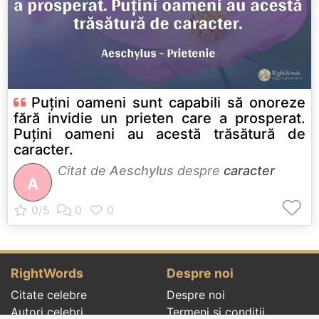
Puțini oameni sunt capabili să onoreze
fără invidie un prieten care a prosperat.
Puțini oameni au acestă trăsătură de
caracter.
Citat de
Aeschylus
despre
caracter
A
RightWords
Despre noi
Citate celebre
Despre noi
Autori celebri
Termeni și condiții