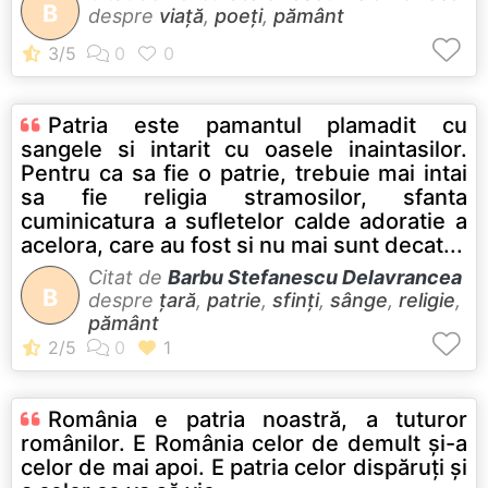
B
despre
viață
,
poeți
,
pământ
Patria este pamantul plamadit cu
sangele si intarit cu oasele inaintasilor.
Pentru ca sa fie o patrie, trebuie mai intai
sa fie religia stramosilor, sfanta
cuminicatura a sufletelor calde adoratie a
acelora, care au fost si nu mai sunt decat...
Citat de
Barbu Stefanescu Delavrancea
B
despre
țară
,
patrie
,
sfinți
,
sânge
,
religie
,
pământ
România e patria noastră, a tuturor
românilor. E România celor de demult şi-a
celor de mai apoi. E patria celor dispăruţi şi