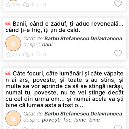
Banii, când e zăduf, ţi-aduc reveneală...
când ţi-e frig, îţi ţin de cald.
Citat de
Barbu Stefanescu Delavrancea
B
despre
bani
Câte focuri, câte lumânări şi câte văpaiţe
n-ai ars, poveste, şi toate s-au stins, şi
multe se vor aprinde ca să se stingă iarăşi,
numai tu, poveste, nu te vei stinge decât
cu cel din urmă om... şi numai acela va şti
bine că lumea asta a fost o...
Citat de
Barbu Stefanescu Delavrancea
B
despre
povești
,
foc
,
lume
,
bine