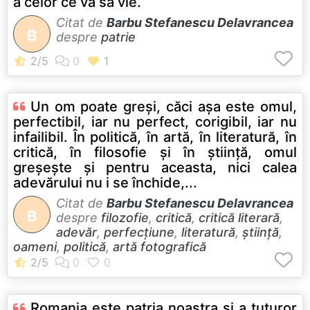
a celor ce va să vie.
Citat de
Barbu Stefanescu Delavrancea
B
despre
patrie
Un om poate greşi, căci aşa este omul,
perfectibil, iar nu perfect, corigibil, iar nu
infailibil. În politică, în artă, în literatură, în
critică, în filosofie şi în ştiinţă, omul
greşeşte şi pentru aceasta, nici calea
adevărului nu i se închide,...
Citat de
Barbu Stefanescu Delavrancea
B
despre
filozofie
,
critică
,
critică literară
,
adevăr
,
perfecţiune
,
literatură
,
știință
,
oameni
,
politică
,
artă fotografică
Romania este patria noastra si a tuturor