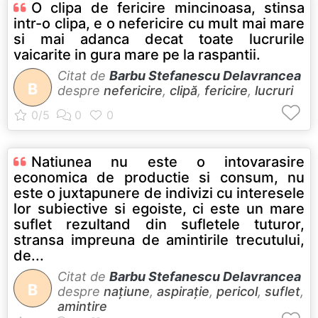
O clipa de fericire mincinoasa, stinsa
intr-o clipa, e o nefericire cu mult mai mare
si mai adanca decat toate lucrurile
vaicarite in gura mare pe la raspantii.
Citat de
Barbu Stefanescu Delavrancea
B
despre
nefericire
,
clipă
,
fericire
,
lucruri
Natiunea nu este o intovarasire
economica de productie si consum, nu
este o juxtapunere de indivizi cu interesele
lor subiective si egoiste, ci este un mare
suflet rezultand din sufletele tuturor,
stransa impreuna de amintirile trecutului,
de...
Citat de
Barbu Stefanescu Delavrancea
B
despre
națiune
,
aspirație
,
pericol
,
suflet
,
amintire