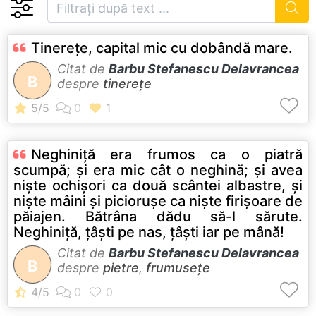
Tinereţe, capital mic cu dobândă mare.
Citat de
Barbu Stefanescu Delavrancea
B
despre
tinerețe
Neghiniţă era frumos ca o piatră
scumpă; şi era mic cât o neghină; şi avea
nişte ochişori ca două scântei albastre, şi
nişte mâini şi picioruşe ca nişte firişoare de
păiajen. Bătrâna dădu să-l sărute.
Neghiniţă, ţâşti pe nas, ţâşti iar pe mână!
Citat de
Barbu Stefanescu Delavrancea
B
despre
pietre
,
frumusețe