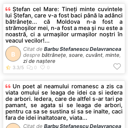
Ştefan cel Mare: Tineţi minte cuvintele
lui Ştefan, care v-a fost baci până la adânci
bătrâneţe... că Moldova n-a fost a
strămoşilor mei, n-a fost a mea şi nu este a
noastră, ci a urmaşilor urmaşilor noştri în
veacul vecilor!...
Citat de
Barbu Stefanescu Delavrancea
B
despre
bătrânețe
,
soare
,
cuvânt
,
minte
,
zi de naștere
Un poet al neamului romanesc a zis ca
viata omului se leaga de idei ca si iedera
de arbori. Iedera, care de altfel s-ar tari pe
pamant, se agata si se leaga de arbori,
pentru ca sa se sustina si sa se inalte, caci
fara de idei inaltatoare, viata...
Citat de
Barbu Stefanescu Delavrancea