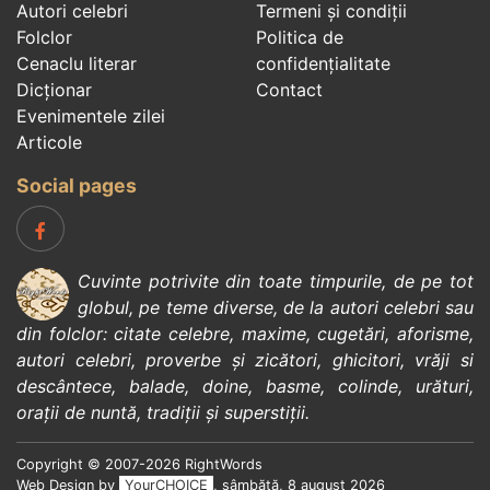
Autori celebri
Termeni și condiții
Folclor
Politica de
Cenaclu literar
confidenţialitate
Dicționar
Contact
Evenimentele zilei
Articole
Social pages
Cuvinte potrivite din toate timpurile, de pe tot
globul, pe teme diverse, de la
autori celebri
sau
din
folclor
:
citate celebre
,
maxime
,
cugetări
,
aforisme
,
autori celebri
,
proverbe și zicători
,
ghicitori
,
vrăji si
descântece
,
balade
,
doine
,
basme
,
colinde
,
urături
,
orații de nuntă
,
tradiții și superstiții
.
Copyright © 2007-2026 RightWords
Web Design by
YourCHOICE
, sâmbătă, 8 august 2026