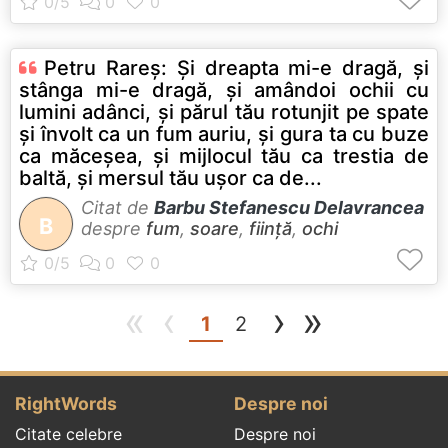
Petru Rareş: Şi dreapta mi-e dragă, şi
stânga mi-e dragă, şi amândoi ochii cu
lumini adânci, şi părul tău rotunjit pe spate
şi învolt ca un fum auriu, şi gura ta cu buze
ca măceşea, şi mijlocul tău ca trestia de
baltă, şi mersul tău uşor ca de...
Citat de
Barbu Stefanescu Delavrancea
B
despre
fum
,
soare
,
ființă
,
ochi
«
‹
›
»
(current)
1
2
RightWords
Despre noi
Citate celebre
Despre noi