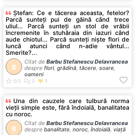
Ştefan: Ce e tăcerea aceasta, fetelor?
Parcă sunteţi pui de găină când trece
uliul... Parcă sunteţi un stol de vrăbii
încremenite în stuhăraia din iazuri când
aude chiotul... Parcă sunteţi nişte flori de
luncă atunci când n-adie vântul...
Smerite?...
Citat de
Barbu Stefanescu Delavrancea
B
despre
flori
,
grădină
,
tăcere
,
soare
,
oameni
Una din cauzele care tulbură norma
vieţii simple este, fără îndoială, banalitatea
cu noroc.
Citat de
Barbu Stefanescu Delavrancea
B
despre
banalitate
,
noroc
,
îndoială
,
viață