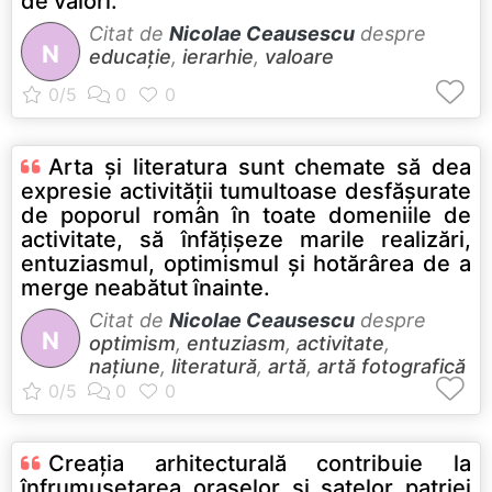
de valori.
Citat de
Nicolae Ceausescu
despre
N
educație
,
ierarhie
,
valoare
Arta şi literatura sunt chemate să dea
expresie activităţii tumultoase desfăşurate
de poporul român în toate domeniile de
activitate, să înfăţişeze marile realizări,
entuziasmul, optimismul şi hotărârea de a
merge neabătut înainte.
Citat de
Nicolae Ceausescu
despre
N
optimism
,
entuziasm
,
activitate
,
națiune
,
literatură
,
artă
,
artă fotografică
Creaţia arhitecturală contribuie la
înfrumuseţarea oraşelor şi satelor patriei