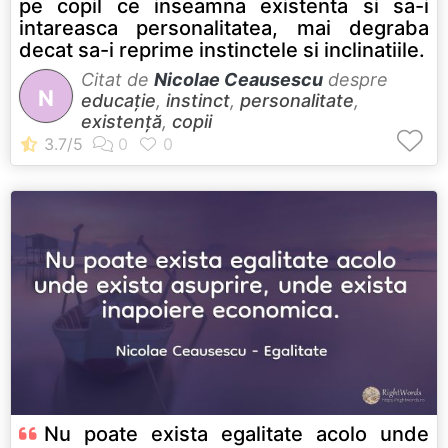
pe copil ce inseamna existenta si sa-i
intareasca personalitatea, mai degraba
decat sa-i reprime instinctele si inclinatiile.
Citat de
Nicolae Ceausescu
despre
N
educație
,
instinct
,
personalitate
,
existență
,
copii
Nu poate exista egalitate acolo unde