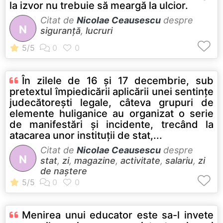
la izvor nu trebuie să meargă la ulcior.
Citat de
Nicolae Ceausescu
despre
N
siguranță
,
lucruri
În zilele de 16 şi 17 decembrie, sub
pretextul împiedicării aplicării unei sentinţe
judecătoreşti legale, câteva grupuri de
elemente huliganice au organizat o serie
de manifestări şi incidente, trecând la
atacarea unor instituţii de stat,...
Citat de
Nicolae Ceausescu
despre
N
stat
,
zi
,
magazine
,
activitate
,
salariu
,
zi
de naștere
Menirea unui educator este sa-l invete