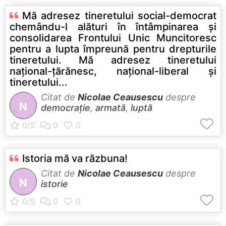
Mă adresez tineretului social-democrat
chemându-l alături în întâmpinarea şi
consolidarea Frontului Unic Muncitoresc
pentru a lupta împreună pentru drepturile
tineretului. Mă adresez tineretului
naţional-ţărănesc, naţional-liberal şi
tineretului...
Citat de
Nicolae Ceausescu
despre
N
democrație
,
armată
,
luptă
Istoria mă va răzbuna!
Citat de
Nicolae Ceausescu
despre
N
istorie