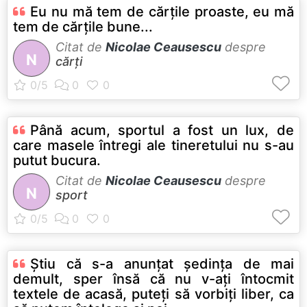
Eu nu mă tem de cărţile proaste, eu mă
tem de cărţile bune...
Citat de
Nicolae Ceausescu
despre
N
cărți
Până acum, sportul a fost un lux, de
care masele întregi ale tineretului nu s-au
putut bucura.
Citat de
Nicolae Ceausescu
despre
N
sport
Ştiu că s-a anunţat şedinţa de mai
demult, sper însă că nu v-aţi întocmit
textele de acasă, puteţi să vorbiţi liber, ca