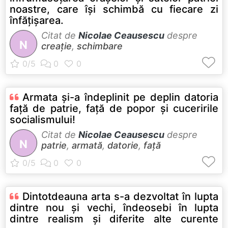
noastre, care îşi schimbă cu fiecare zi
înfăţişarea.
Citat de
Nicolae Ceausescu
despre
N
creație
,
schimbare
Armata şi-a îndeplinit pe deplin datoria
faţă de patrie, faţă de popor şi cuceririle
socialismului!
Citat de
Nicolae Ceausescu
despre
N
patrie
,
armată
,
datorie
,
față
Dintotdeauna arta s-a dezvoltat în lupta
dintre nou şi vechi, îndeosebi în lupta
dintre realism şi diferite alte curente