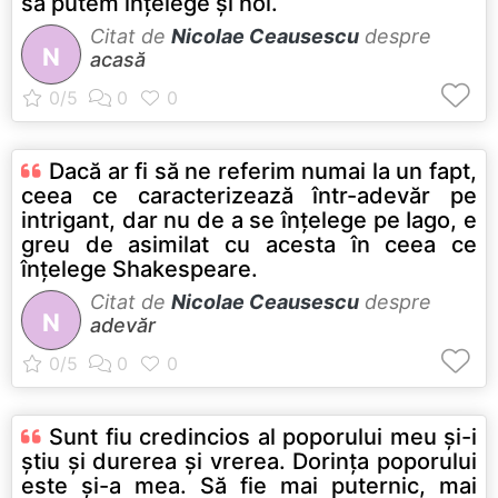
să putem înţelege şi noi.
Citat de
Nicolae Ceausescu
despre
N
acasă
Dacă ar fi să ne referim numai la un fapt,
ceea ce caracterizează într-adevăr pe
intrigant, dar nu de a se înţelege pe Iago, e
greu de asimilat cu acesta în ceea ce
înţelege Shakespeare.
Citat de
Nicolae Ceausescu
despre
N
adevăr
Sunt fiu credincios al poporului meu şi-i
ştiu şi durerea şi vrerea. Dorinţa poporului
este şi-a mea. Să fie mai puternic, mai