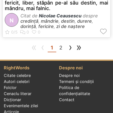
fericit, liber, stăpân pe-al său destin, mai
mândru, mai falnic.
Citat de
Nicolae Ceausescu
despre
N
credință
,
mândrie
,
destin
,
durere
,
dorință
,
fericire
,
zi de naștere
«
‹
›
»
(current)
1
2
RightWords
Despre noi
Citate celebre
Despre noi
Autori celebri
Termeni și condiții
Folclor
Politica de
Cenaclu literar
confidenţialitate
Dicționar
Contact
Evenimentele zilei
Articole