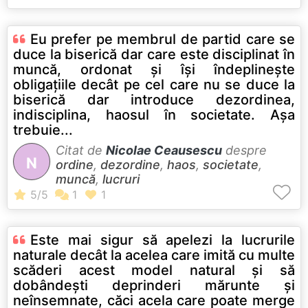
Eu prefer pe membrul de partid care se
duce la biserică dar care este disciplinat în
muncă, ordonat şi îşi îndeplineşte
obligaţiile decât pe cel care nu se duce la
biserică dar introduce dezordinea,
indisciplina, haosul în societate. Aşa
trebuie...
Citat de
Nicolae Ceausescu
despre
N
ordine
,
dezordine
,
haos
,
societate
,
muncă
,
lucruri
Este mai sigur să apelezi la lucrurile
naturale decât la acelea care imită cu multe
scăderi acest model natural şi să
dobândeşti deprinderi mărunte şi
neînsemnate, căci acela care poate merge