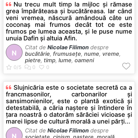
Nu trecu mult timp la mijloc şi rămase
grea împărăteasa şi bucătăreasa. Iar când
veni vremea, născură amândouă câte un
coconaş mai frumos decât tot ce este
frumos pe lumea aceasta, şi le puse nume
unuia Dafin şi altuia Afin.
Citat de
Nicolae Filimon
despre
N
bucătărie
,
frumusețe
,
nume
,
vreme
,
pietre
,
timp
,
lume
,
oameni
Slujnicăria este o societate secretă ca a
francmasonilor, carbonarilor şi
sansimonienilor, este o plantă exotică şi
detestabilă, a căria naştere şi întindere în
ţara noastră o datorăm sărăciei vicioase şi
marei lipse de cultură morală a unei părţi...
Citat de
Nicolae Filimon
despre
N
societate
,
cinism
,
naștere
,
morală
,