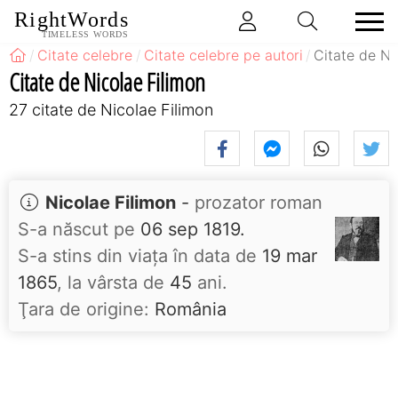
RightWords
TIMELESS WORDS
Citate celebre
Citate celebre pe autori
Citate de Ni
Citate de Nicolae Filimon
27 citate de Nicolae Filimon
Nicolae Filimon
-
prozator roman
S-a născut pe
06 sep 1819.
S-a stins din viaţa în data de
19 mar
1865
, la vârsta de
45
ani.
Ţara de origine:
România