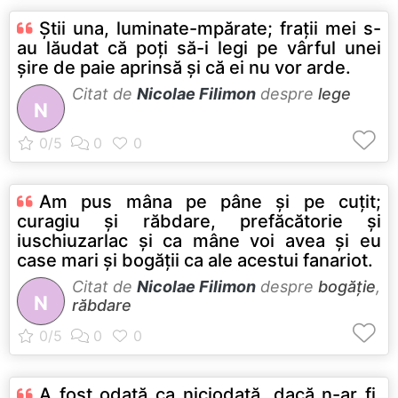
Ştii una, luminate-mpărate; fraţii mei s-
au lăudat că poţi să-i legi pe vârful unei
şire de paie aprinsă şi că ei nu vor arde.
Citat de
Nicolae Filimon
despre
lege
N
Am pus mâna pe pâne şi pe cuţit;
curagiu şi răbdare, prefăcătorie şi
iuschiuzarlac şi ca mâne voi avea şi eu
case mari şi bogăţii ca ale acestui fanariot.
Citat de
Nicolae Filimon
despre
bogăție
,
N
răbdare
A fost odată ca niciodată, dacă n-ar fi,