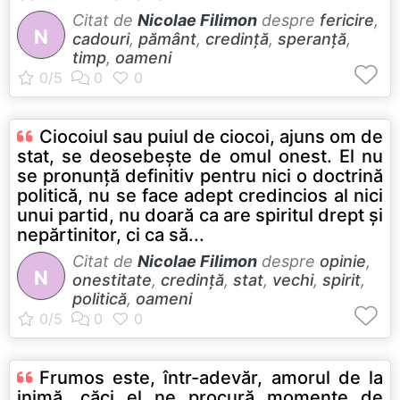
Citat de
Nicolae Filimon
despre
fericire
,
N
cadouri
,
pământ
,
credință
,
speranță
,
timp
,
oameni
Ciocoiul sau puiul de ciocoi, ajuns om de
stat, se deosebește de omul onest. El nu
se pronunță definitiv pentru nici o doctrină
politică, nu se face adept credincios al nici
unui partid, nu doară ca are spiritul drept și
nepărtinitor, ci ca să...
Citat de
Nicolae Filimon
despre
opinie
,
N
onestitate
,
credință
,
stat
,
vechi
,
spirit
,
politică
,
oameni
Frumos este, într-adevăr, amorul de la
inimă, căci el ne procură momente de