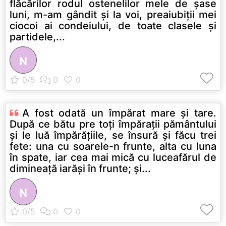
flăcărilor rodul ostenelilor mele de şase
luni, m-am gândit şi la voi, preaiubiţii mei
ciocoi ai condeiului, de toate clasele şi
partidele,...
N
A fost odată un împărat mare şi tare.
După ce bătu pre toţi împăraţii pământului
şi le luă împărăţiile, se însură şi făcu trei
fete: una cu soarele-n frunte, alta cu luna
în spate, iar cea mai mică cu luceafărul de
dimineaţă iarăşi în frunte; şi...
N