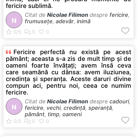
fericire sublimă.
Citat de
Nicolae Filimon
despre
fericire
,
N
frumusețe
,
adevăr
,
inimă
Fericire perfectă nu există pe acest
pământ; aceasta s-a zis de mult timp şi de
oameni foarte învăţaţi; avem însă ceva
care seamănă cu dânsa: avem iluziunea,
credinţa şi speranţa. Aceste daruri divine
compun aci, pentru noi, ceea ce numim
fericire.
Citat de
Nicolae Filimon
despre
cadouri
,
N
fericire
,
vechi
,
credință
,
speranță
,
pământ
,
timp
,
oameni