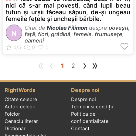
nici că s-ar mai povesti, când lupii beau
tutun şi urşii făceau săpun, de-şi ungeau
femeile feţele şi uncheşii bărbile.
Citat de
Nicolae Filimon
despre
povești
,
N
față
,
flori
,
grădină
,
femeie
,
frumusețe
,
oameni
«
‹
›
»
(current)
1
2
RightWords
Despre noi
Citate celebre
Despre noi
Autori celebri
Termeni și condiții
Folclor
Politica de
Cenaclu literar
confidenţialitate
Dicționar
Contact
Evenimentele zilei