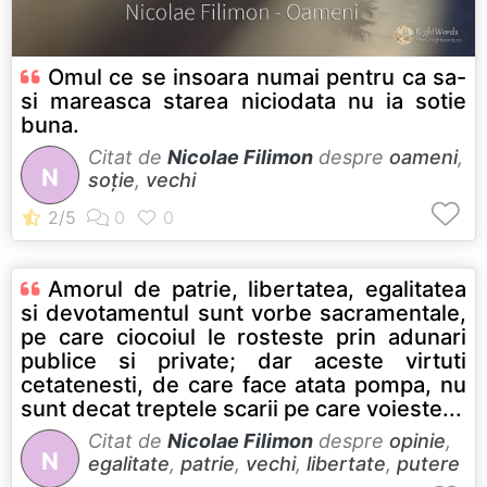
Omul ce se insoara numai pentru ca sa-
si mareasca starea niciodata nu ia sotie
buna.
Citat de
Nicolae Filimon
despre
oameni
,
N
soție
,
vechi
Amorul de patrie, libertatea, egalitatea
si devotamentul sunt vorbe sacramentale,
pe care ciocoiul le rosteste prin adunari
publice si private; dar aceste virtuti
cetatenesti, de care face atata pompa, nu
sunt decat treptele scarii pe care voieste...
Citat de
Nicolae Filimon
despre
opinie
,
N
egalitate
,
patrie
,
vechi
,
libertate
,
putere