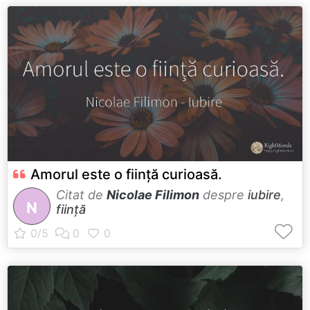
Amorul este o ființă curioasă.
Citat de
Nicolae Filimon
despre
iubire
,
N
ființă