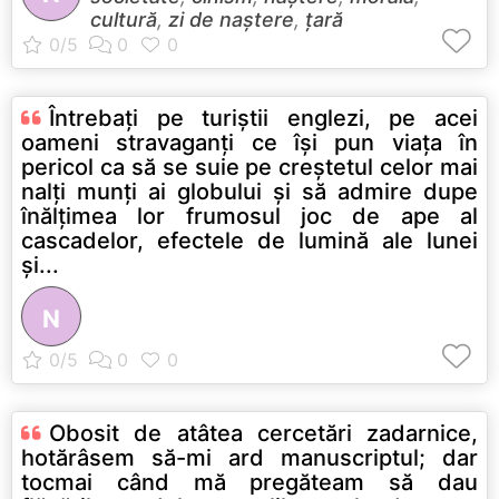
cultură
,
zi de naștere
,
țară
Întrebaţi pe turiştii englezi, pe acei
oameni stravaganţi ce îşi pun viaţa în
pericol ca să se suie pe creştetul celor mai
nalţi munţi ai globului şi să admire dupe
înălţimea lor frumosul joc de ape al
cascadelor, efectele de lumină ale lunei
şi...
N
Obosit de atâtea cercetări zadarnice,
hotărâsem să-mi ard manuscriptul; dar
tocmai când mă pregăteam să dau