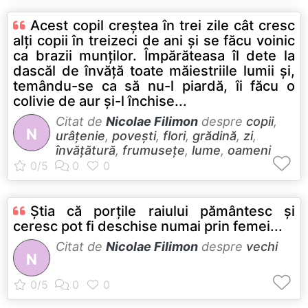
Acest copil creştea în trei zile cât cresc
alţi copii în treizeci de ani şi se făcu voinic
ca brazii munţilor. Împărăteasa îl dete la
dascăl de învăţă toate măiestriile lumii şi,
temându-se ca să nu-l piardă, îi făcu o
colivie de aur şi-l închise...
Citat de
Nicolae Filimon
despre
copii
,
N
urâțenie
,
povești
,
flori
,
grădină
,
zi
,
învățătură
,
frumusețe
,
lume
,
oameni
Ştia că porţile raiului pământesc şi
ceresc pot fi deschise numai prin femei...
Citat de
Nicolae Filimon
despre
vechi
N