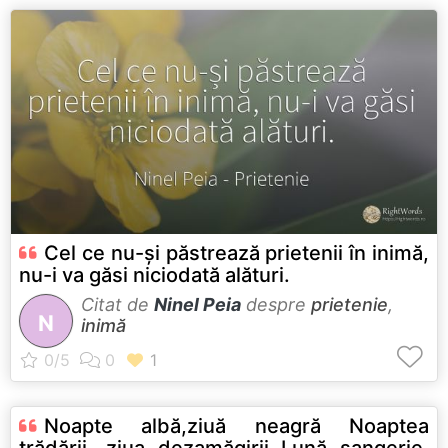
Cel ce nu-și păstrează prietenii în inimă,
nu-i va găsi niciodată alături.
Citat de
Ninel Peia
despre
prietenie
,
N
inimă
Noapte albă,ziuă neagră Noaptea