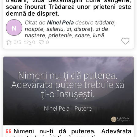
trădării, ziua dezamăgirii Lună sangerie,
soare înourat Trădarea unor prieteni este
demnă de dispret.
Citat de
Ninel Peia
despre
trădare
,
N
noapte
,
salariu
,
zi
,
dispreț
,
zi de
naștere
,
prietenie
,
soare
,
lună
Nimeni nu-ţi dă puterea. Adevărata