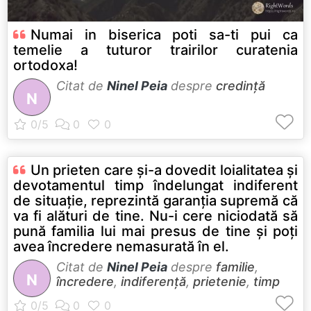
Numai in biserica poti sa-ti pui ca
temelie a tuturor trairilor curatenia
ortodoxa!
Citat de
Ninel Peia
despre
credință
N
Un prieten care şi-a dovedit loialitatea şi
devotamentul timp îndelungat indiferent
de situaţie, reprezintă garanţia supremă că
va fi alături de tine. Nu-i cere niciodată să
pună familia lui mai presus de tine şi poţi
avea încredere nemasurată în el.
Citat de
Ninel Peia
despre
familie
,
N
încredere
,
indiferență
,
prietenie
,
timp