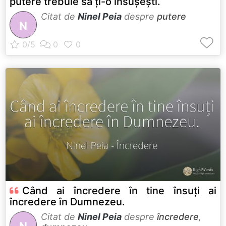
putere trebuie să ţi-o însuşeşti.
Citat de
Ninel Peia
despre
putere
N
Când ai încredere în tine însuți ai
încredere în Dumnezeu.
Citat de
Ninel Peia
despre
încredere
,
N