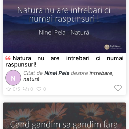
Natura nu are intrebari ci numai
raspunsuri!
Citat de
Ninel Peia
despre
întrebare
,
N
natură