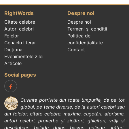
RightWords
Despre noi
Citate celebre
Despre noi
Autori celebri
Termeni și condiții
Folclor
Politica de
Cenaclu literar
confidenţialitate
Dicționar
Contact
Evenimentele zilei
Articole
Social pages
Cuvinte potrivite din toate timpurile, de pe tot
globul, pe teme diverse, de la
autori celebri
sau
din
folclor
:
citate celebre
,
maxime
,
cugetări
,
aforisme
,
autori celebri
,
proverbe și zicători
,
ghicitori
,
vrăji si
descântece
,
balade
,
doine
,
basme
,
colinde
,
urături
,