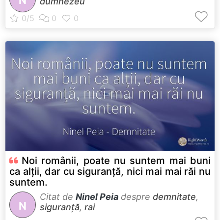
dumnezeu
Noi românii, poate nu suntem mai buni
ca alții, dar cu siguranță, nici mai mai răi nu
suntem.
Citat de
Ninel Peia
despre
demnitate
,
N
siguranță
,
rai