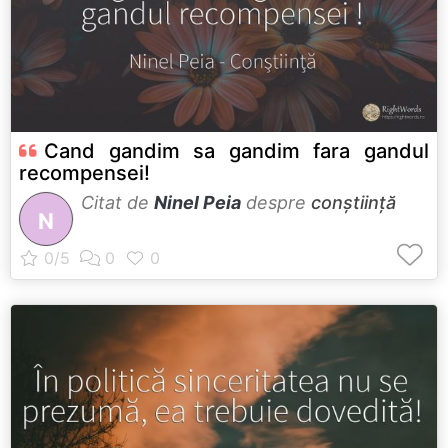
Cand gandim sa gandim fara gandul
recompensei!
Citat de
Ninel Peia
despre
conștiință
N