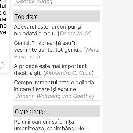
(
George Budoi
)
tul
c o
Top citate
ie
nc
Adevărul este rareori pur și
ive
niciodată simplu.
(
Oscar Wilde
)
Geniul, în zdreanţă sau în
veşminte aurite, tot geniu...
(
Mihai
Eminescu
)
A pricepe este mai important
decât a ști.
(
Alexandru C. Cuza
)
Comportamentul este o oglindă
în care fiecare își expune...
(
Johann Wolfgang von Goethe
)
Citate aleator
Pe unii oameni suferinţa îi
umanizează, schimbându-le...