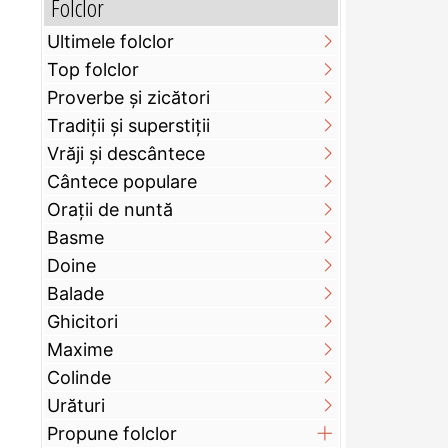
Folclor
Ultimele folclor
Top folclor
Proverbe și zicători
Tradiții și superstiții
Vrăji și descântece
Cântece populare
Orații de nuntă
Basme
Doine
Balade
Ghicitori
Maxime
Colinde
Urături
Propune folclor