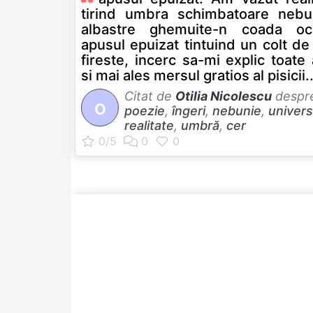
tirind umbra schimbatoare nebu
albastre ghemuite-n coada och
apusul epuizat tintuind un colt de
fireste, incerc sa-mi explic toate
si mai ales mersul gratios al pisicii..
Citat de
Otilia Nicolescu
despr
O
poezie
,
îngeri
,
nebunie
,
univers
realitate
,
umbră
,
cer