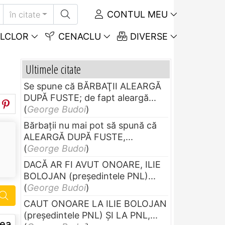
CONTUL MEU
în citate
LCLOR
CENACLU
DIVERSE
Ultimele citate
Se spune că BĂRBAŢII ALEARGĂ
DUPĂ FUSTE; de fapt aleargă...
(
George Budoi
)
Bărbaţii nu mai pot să spună că
ALEARGĂ DUPĂ FUSTE,...
(
George Budoi
)
DACĂ AR FI AVUT ONOARE, ILIE
BOLOJAN (preşedintele PNL)...
(
George Budoi
)
CAUT ONOARE LA ILIE BOLOJAN
(preşedintele PNL) ŞI LA PNL,...