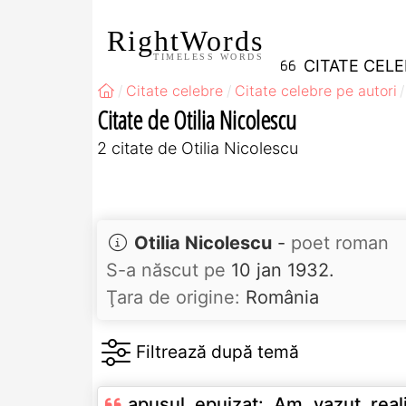
RightWords
TIMELESS WORDS
CITATE CEL
Citate celebre
Citate celebre pe autori
Citate de Otilia Nicolescu
2 citate de Otilia Nicolescu
Otilia Nicolescu
-
poet roman
S-a născut pe
10 jan 1932.
Ţara de origine:
România
apusul epuizat: Am vazut realitatea