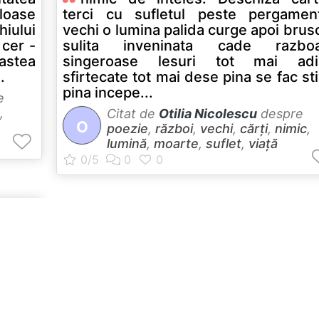
loase
terci cu sufletul peste pergamen
iului
vechi o lumina palida curge apoi brus
 cer -
sulita inveninata cade razboa
 astea
singeroase lesuri tot mai adi
.
sfirtecate tot mai dese pina se fac st
pina incepe...
e
,
Citat de
Otilia Nicolescu
despre
O
poezie
,
război
,
vechi
,
cărți
,
nimic
,
lumină
,
moarte
,
suflet
,
viață