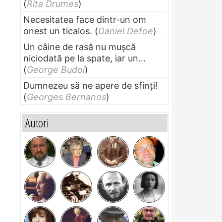
(
Rita Drumes
)
Necesitatea face dintr-un om
onest un ticalos.
(
Daniel Defoe
)
Un câine de rasă nu muşcă
niciodată pe la spate, iar un...
(
George Budoi
)
Dumnezeu să ne apere de sfinți!
(
Georges Bernanos
)
Autori