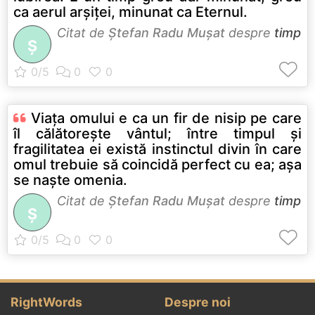
ca aerul arșiței, minunat ca Eternul.
Citat de
Ştefan Radu Muşat
despre
timp
Ş
Viața omului e ca un fir de nisip pe care
îl călătorește vântul; între timpul și
fragilitatea ei există instinctul divin în care
omul trebuie să coincidă perfect cu ea; așa
se naște omenia.
Citat de
Ştefan Radu Muşat
despre
timp
Ş
RightWords
Despre noi