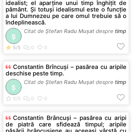
idealist; el aparține unui timp înghițit de
pământ. Și totuși idealismul este o funcție
a lui Dumnezeu pe care omul trebuie să o
îndeplinească.
Citat de
Ştefan Radu Muşat
despre
timp
Ş
Constantin Brîncuși – pasărea cu aripile
deschise peste timp.
Citat de
Ştefan Radu Muşat
despre
timp
Ş
Constantin Brâncuși – pasărea cu aripi
de piatră care sfidează timpul; aripile
păsării brâncușiene au aceeași vârstă cu