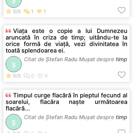
Ş
Viaţa este o copie a lui Dumnezeu
aruncată în criza de timp; uitându-te la
orice formă de viaţă, vezi divinitatea în
toată splendoarea ei.
Citat de
Ştefan Radu Muşat
despre
timp
Ş
Timpul curge flacără în pieptul fecund al
soarelui, flacăra naşte următoarea
flacără...
Citat de
Ştefan Radu Muşat
despre
timp
Ş