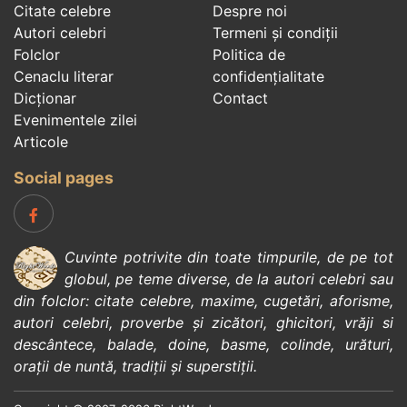
Citate celebre
Despre noi
Autori celebri
Termeni și condiții
Folclor
Politica de
Cenaclu literar
confidenţialitate
Dicționar
Contact
Evenimentele zilei
Articole
Social pages
Cuvinte potrivite din toate timpurile, de pe tot
globul, pe teme diverse, de la
autori celebri
sau
din
folclor
:
citate celebre
,
maxime
,
cugetări
,
aforisme
,
autori celebri
,
proverbe și zicători
,
ghicitori
,
vrăji si
descântece
,
balade
,
doine
,
basme
,
colinde
,
urături
,
orații de nuntă
,
tradiții și superstiții
.