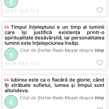
Ş
Timpul înțeleptului e un timp al luminii
care își justifică existența printr-o
spiritualitate desăvârșită, iar personalitatea
luminii este înțelepciunea însăși.
Citat de
Ştefan Radu Muşat
despre
timp
Ş
Iubirea este ca o flacără de glorie; când
îți străbate sufletul, lumea și timpul sunt
altundeva.
Citat de
Ştefan Radu Muşat
despre
timp
Ş