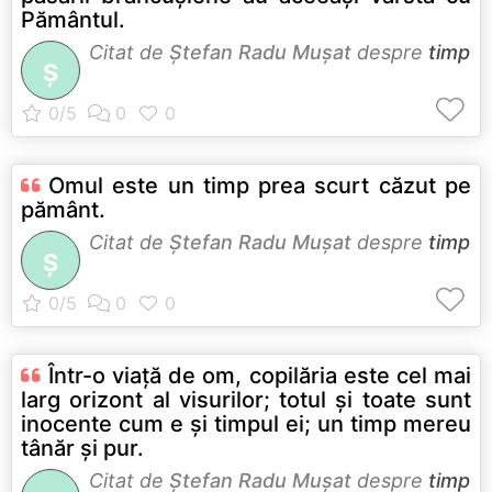
Pământul.
Citat de
Ştefan Radu Muşat
despre
timp
Ş
Omul este un timp prea scurt căzut pe
pământ.
Citat de
Ştefan Radu Muşat
despre
timp
Ş
Într-o viață de om, copilăria este cel mai
larg orizont al visurilor; totul și toate sunt
inocente cum e și timpul ei; un timp mereu
tânăr și pur.
Citat de
Ştefan Radu Muşat
despre
timp