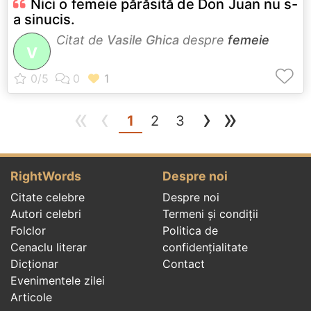
Nici o femeie părăsită de Don Juan nu s-
a sinucis.
Citat de
Vasile Ghica
despre
femeie
V
«
‹
›
»
(current)
1
2
3
RightWords
Despre noi
Citate celebre
Despre noi
Autori celebri
Termeni și condiții
Folclor
Politica de
Cenaclu literar
confidenţialitate
Dicționar
Contact
Evenimentele zilei
Articole