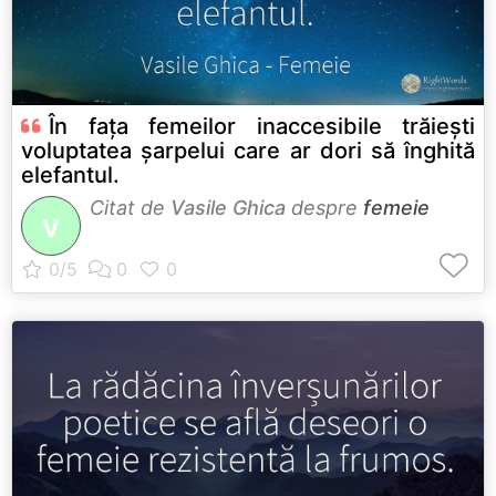
În fața femeilor inaccesibile trăiești
voluptatea șarpelui care ar dori să înghită
elefantul.
Citat de
Vasile Ghica
despre
femeie
V