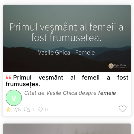
Primul veșmânt al femeii a fost
frumusețea.
Citat de
Vasile Ghica
despre
femeie
V