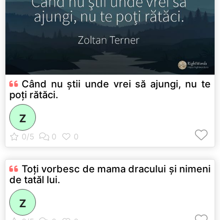
Când nu ştii unde vrei să ajungi, nu te
poţi rătăci.
Z
Toţi vorbesc de mama dracului şi nimeni
de tatăl lui.
Z