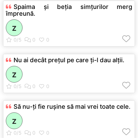
Spaima şi beţia simţurilor merg
împreună.
Z
Nu ai decât preţul pe care ţi-l dau alţii.
Z
Să nu-ţi fie ruşine să mai vrei toate cele.
Z