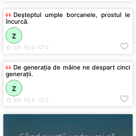
Deşteptul umple borcanele, prostul le
încurcă.
Z
De generaţia de mâine ne despart cinci
generaţii.
Z