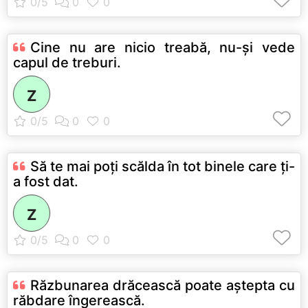
Cine nu are nicio treabă, nu-şi vede
capul de treburi.
Z
Să te mai poţi scălda în tot binele care ţi-
a fost dat.
Z
Răzbunarea drăcească poate aştepta cu
răbdare îngerească.