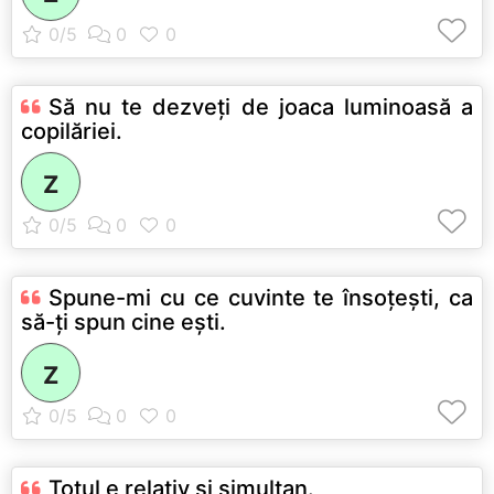
Să nu te dezveţi de joaca luminoasă a
copilăriei.
Z
Spune-mi cu ce cuvinte te însoţeşti, ca
să-ţi spun cine eşti.
Z
Totul e relativ şi simultan.