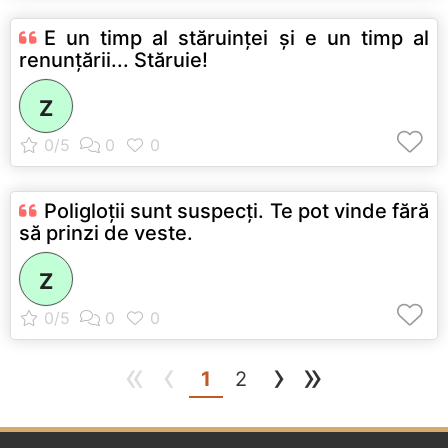
E un timp al stăruinţei şi e un timp al
renunţării... Stăruie!
Z
Poligloţii sunt suspecţi. Te pot vinde fără
să prinzi de veste.
Z
«
‹
›
»
(current)
1
2