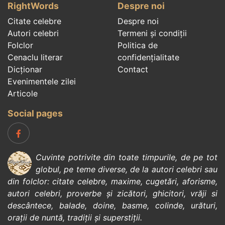
RightWords
Despre noi
Citate celebre
Despre noi
Autori celebri
Termeni și condiții
Folclor
Politica de
Cenaclu literar
confidenţialitate
Dicționar
Contact
Evenimentele zilei
Articole
Social pages
Cuvinte potrivite din toate timpurile, de pe tot
globul, pe teme diverse, de la
autori celebri
sau
din
folclor
:
citate celebre
,
maxime
,
cugetări
,
aforisme
,
autori celebri
,
proverbe și zicători
,
ghicitori
,
vrăji si
descântece
,
balade
,
doine
,
basme
,
colinde
,
urături
,
orații de nuntă
,
tradiții și superstiții
.