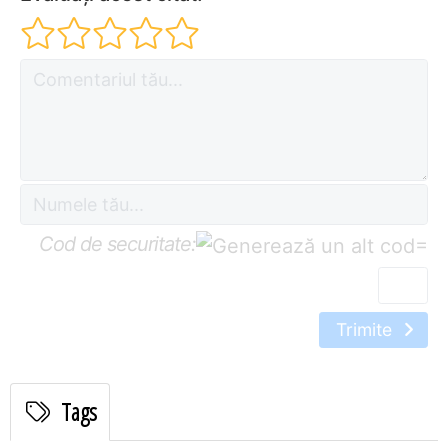
Cod de securitate:
=
Trimite
Tags