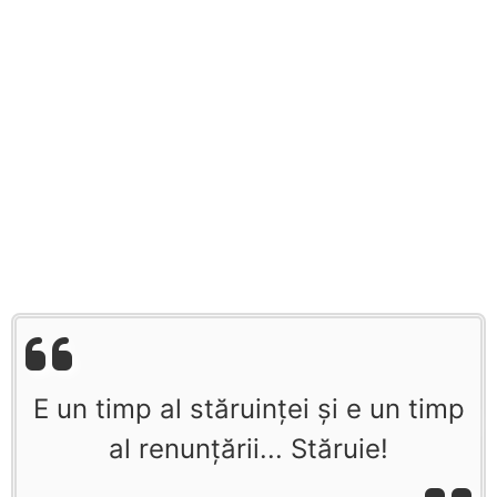
E un timp al stăruinţei şi e un timp
al renunţării... Stăruie!