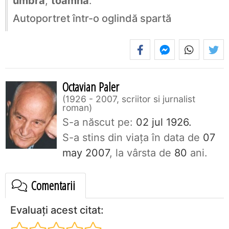
umbră
,
toamnă
.
Autoportret într-o oglindă spartă
Octavian Paler
1926 - 2007, scriitor si jurnalist
roman
S-a născut pe:
02 jul 1926.
S-a stins din viaţa în data de
07
may 2007
, la vârsta de
80
ani.
Comentarii
Evaluați acest citat: