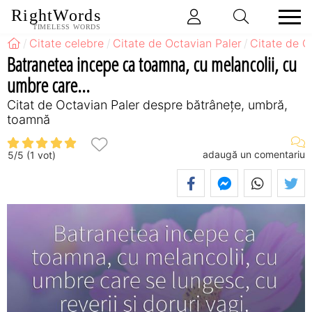
RightWords
TIMELESS WORDS
Citate celebre
Citate de Octavian Paler
Citate de O
Batranetea incepe ca toamna, cu melancolii, cu
umbre care...
Citat de Octavian Paler despre bătrânețe, umbră,
toamnă
adaugă un comentariu
5
/
5
(
1
vot)