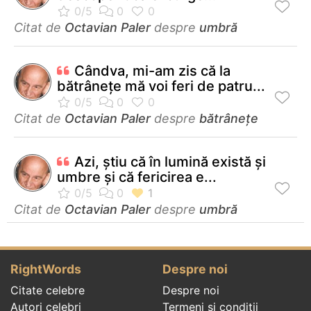
Citat de
Octavian Paler
despre
umbră
Cândva, mi-am zis că la
bătrâneţe mă voi feri de patru...
Citat de
Octavian Paler
despre
bătrânețe
Azi, știu că în lumină există și
umbre și că fericirea e...
Citat de
Octavian Paler
despre
umbră
RightWords
Despre noi
Citate celebre
Despre noi
Autori celebri
Termeni și condiții