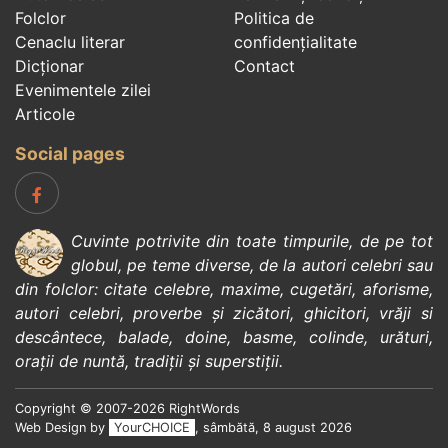
Folclor
Politica de
Cenaclu literar
confidenţialitate
Dicționar
Contact
Evenimentele zilei
Articole
Social pages
Cuvinte potrivite din toate timpurile, de pe tot
globul, pe teme diverse, de la
autori celebri
sau
din
folclor
:
citate celebre
,
maxime
,
cugetări
,
aforisme
,
autori celebri
,
proverbe și zicători
,
ghicitori
,
vrăji si
descântece
,
balade
,
doine
,
basme
,
colinde
,
urături
,
orații de nuntă
,
tradiții și superstiții
.
Copyright © 2007-2026 RightWords
Web Design by
YourCHOICE
, sâmbătă, 8 august 2026