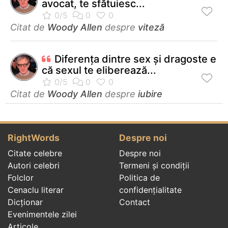
avocat, te sfătuiesc...
Citat de
Woody Allen
despre
viteză
Diferenţa dintre sex şi dragoste e
că sexul te eliberează...
Citat de
Woody Allen
despre
iubire
RightWords
Despre noi
Citate celebre
Despre noi
Autori celebri
Termeni și condiții
Folclor
Politica de
Cenaclu literar
confidenţialitate
Dicționar
Contact
Evenimentele zilei
Articole