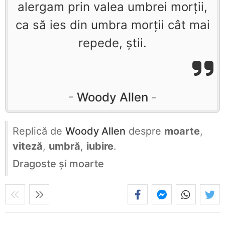
alergam prin valea umbrei morţii,
ca să ies din umbra morţii cât mai
repede, ştii.
Woody Allen
Replică de
Woody Allen
despre
moarte
,
viteză
,
umbră
,
iubire
.
Dragoste şi moarte