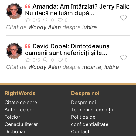
Amanda: Am întârziat? Jerry Falk:
Nu dacă ne luăm după...
Citat de
Woody Allen
despre
iubire
David Dobel: Dintotdeauna
oamenii sunt nefericiţi şi le...
Citat de
Woody Allen
despre
moarte
,
iubire
RightWords
Despre noi
Citate celebre
Despre noi
Autori celebri
Termeni și condiții
Folclor
Politica de
Cenaclu literar
confidenţialitate
Dicționar
Contact