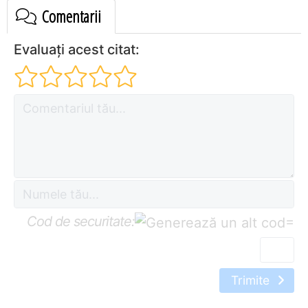
Comentarii
Evaluați acest citat:
Cod de securitate:
=
Trimite