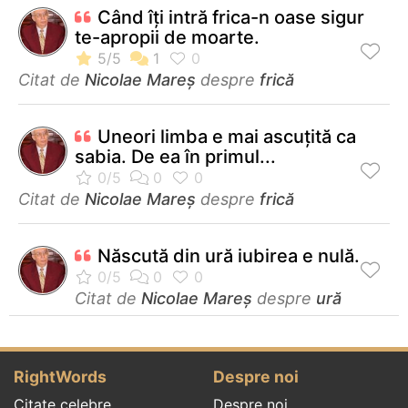
Când îți intră frica-n oase sigur
te-apropii de moarte.
Citat de
Nicolae Mareș
despre
frică
Uneori limba e mai ascuţită ca
sabia. De ea în primul...
Citat de
Nicolae Mareș
despre
frică
Născută din ură iubirea e nulă.
Citat de
Nicolae Mareș
despre
ură
RightWords
Despre noi
Citate celebre
Despre noi