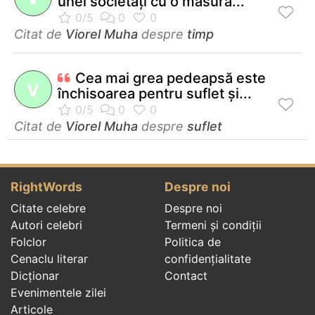
unei societăţi cu o măsură...
Citat de
Viorel Muha
despre
timp
Cea mai grea pedeapsă este
V
închisoarea pentru suflet şi...
Citat de
Viorel Muha
despre
suflet
RightWords
Despre noi
Citate celebre
Despre noi
Autori celebri
Termeni și condiții
Folclor
Politica de
Cenaclu literar
confidenţialitate
Dicționar
Contact
Evenimentele zilei
Articole