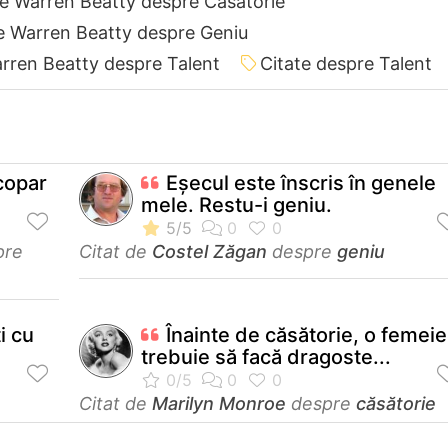
de Warren Beatty despre Căsătorie
e Warren Beatty despre Geniu
arren Beatty despre Talent
Citate despre Talent
scopar
Eşecul este înscris în genele
mele. Restu-i geniu.
pre
Citat de
Costel Zăgan
despre
geniu
i cu
Înainte de căsătorie, o femeie
trebuie să facă dragoste...
Citat de
Marilyn Monroe
despre
căsătorie