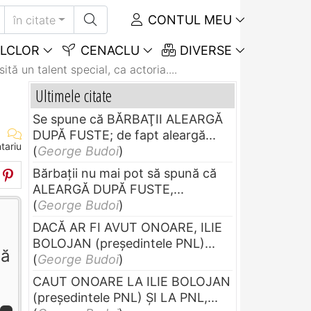
CONTUL MEU
în citate
LCLOR
CENACLU
DIVERSE
tă un talent special, ca actoria....
Ultimele citate
Se spune că BĂRBAŢII ALEARGĂ
DUPĂ FUSTE; de fapt aleargă...
tariu
(
George Budoi
)
Bărbaţii nu mai pot să spună că
ALEARGĂ DUPĂ FUSTE,...
(
George Budoi
)
DACĂ AR FI AVUT ONOARE, ILIE
BOLOJAN (preşedintele PNL)...
tă
(
George Budoi
)
CAUT ONOARE LA ILIE BOLOJAN
(preşedintele PNL) ŞI LA PNL,...