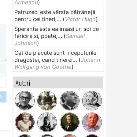
Armeanu
)
Patruzeci este vârsta bătrâneții
pentru cei tineri,...
(
Victor Hugo
)
Speranta este ea insasi un soi de
fericire si, poate,...
(
Samuel
Johnson
)
Cat de placute sunt inceputurile
dragostei, cand tinerei...
(
Johann
Wolfgang von Goethe
)
Autori