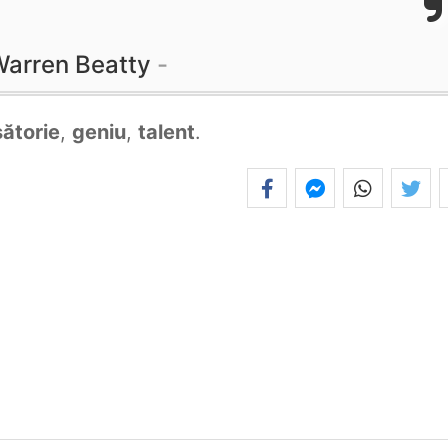
arren Beatty
ătorie
,
geniu
,
talent
.