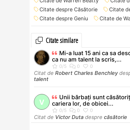
Citate de Warren Beatty
Citate 
Citate despre Căsătorie
Citate d
Citate despre Geniu
Citate de W
Citate similare
Mi-a luat 15 ani ca sa de
ca nu am talent la scris,...
Citat de
Robert Charles Benchley
des
talent
Unii bărbați sunt căsătoriț
V
cariera lor, de obicei...
Citat de
Victor Duta
despre
căsătorie