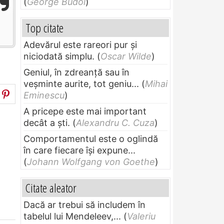
(
George Budoi
)
Top citate
Adevărul este rareori pur și
niciodată simplu.
(
Oscar Wilde
)
Geniul, în zdreanţă sau în
veşminte aurite, tot geniu...
(
Mihai
Eminescu
)
A pricepe este mai important
decât a ști.
(
Alexandru C. Cuza
)
Comportamentul este o oglindă
în care fiecare își expune...
(
Johann Wolfgang von Goethe
)
Citate aleator
Dacă ar trebui să includem în
tabelul lui Mendeleev,...
(
Valeriu