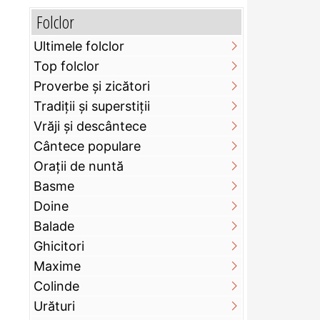
Folclor
Ultimele folclor
Top folclor
Proverbe și zicători
Tradiții și superstiții
Vrăji și descântece
Cântece populare
Orații de nuntă
Basme
Doine
Balade
Ghicitori
Maxime
Colinde
Urături