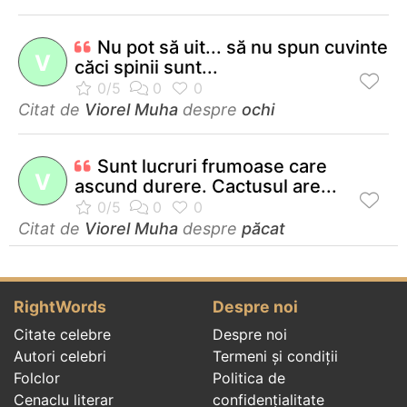
Nu pot să uit... să nu spun cuvinte
V
căci spinii sunt...
Citat de
Viorel Muha
despre
ochi
Sunt lucruri frumoase care
V
ascund durere. Cactusul are...
Citat de
Viorel Muha
despre
păcat
RightWords
Despre noi
Citate celebre
Despre noi
Autori celebri
Termeni și condiții
Folclor
Politica de
Cenaclu literar
confidenţialitate