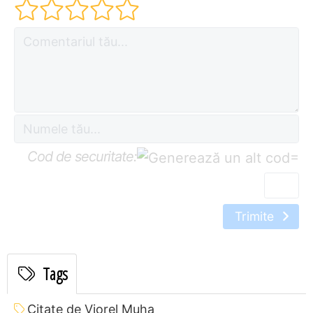
Cod de securitate:
=
Trimite
Tags
Citate de Viorel Muha