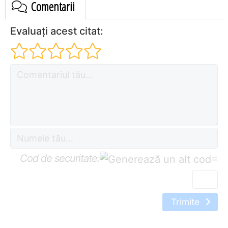
Comentarii
Evaluați acest citat:
Cod de securitate:
=
Trimite