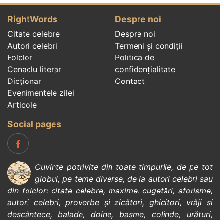
RightWords
Despre noi
Citate celebre
Despre noi
Autori celebri
Termeni și condiții
Folclor
Politica de
Cenaclu literar
confidenţialitate
Dicționar
Contact
Evenimentele zilei
Articole
Social pages
Cuvinte potrivite din toate timpurile, de pe tot
globul, pe teme diverse, de la
autori celebri
sau
din
folclor
:
citate celebre
,
maxime
,
cugetări
,
aforisme
,
autori celebri
,
proverbe și zicători
,
ghicitori
,
vrăji si
descântece
,
balade
,
doine
,
basme
,
colinde
,
urături
,