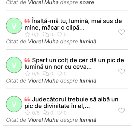
Citat de
Viorel Muha
despre
soare
Înalţă-mă tu, lumină, mai sus de
V
mine, măcar o clipă...
Citat de
Viorel Muha
despre
lumină
Spart un colţ de cer dă un pic de
V
lumină un nor cu ceva...
Citat de
Viorel Muha
despre
lumină
Judecătorul trebuie să aibă un
V
pic de divinitate în el,...
Citat de
Viorel Muha
despre
lumină