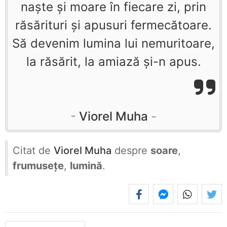
naşte şi moare în fiecare zi, prin
răsărituri şi apusuri fermecătoare.
Să devenim lumina lui nemuritoare,
la răsărit, la amiază şi-n apus.
Viorel Muha
Citat de
Viorel Muha
despre
soare
,
frumusețe
,
lumină
.