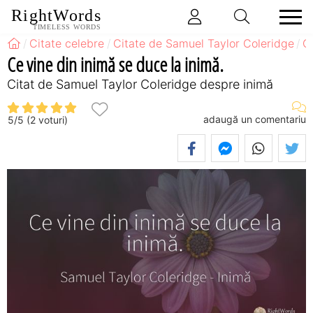
RightWords
TIMELESS WORDS
Citate celebre
Citate de Samuel Taylor Coleridge
C
Ce vine din inimă se duce la inimă.
Citat de Samuel Taylor Coleridge despre inimă
adaugă un comentariu
5
/
5
(
2
voturi)