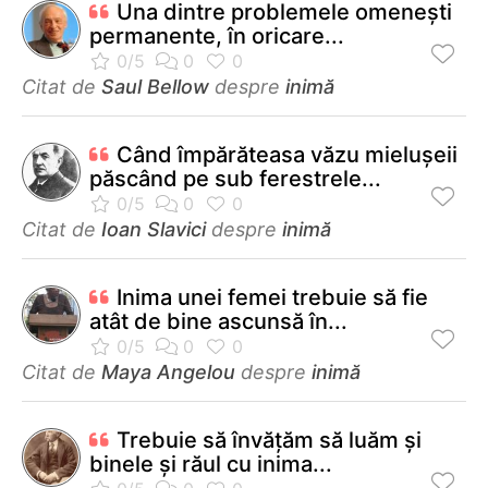
Una dintre problemele omeneşti
permanente, în oricare...
Citat de
Saul Bellow
despre
inimă
Când împărăteasa văzu mieluşeii
păscând pe sub ferestrele...
Citat de
Ioan Slavici
despre
inimă
Inima unei femei trebuie să fie
atât de bine ascunsă în...
Citat de
Maya Angelou
despre
inimă
Trebuie să învăţăm să luăm şi
binele şi răul cu inima...