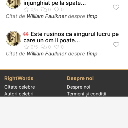
injunghiat pe la spate...
Citat de
William Faulkner
despre
timp
Este rusinos ca singurul lucru pe
care un om il poate...
Citat de
William Faulkner
despre
timp
RightWords
Despre noi
Citate celebre
Despre noi
Autori celebri
Termeni și condiții
Folclor
Politica de
Cenaclu literar
confidenţialitate
Dicționar
Contact
Evenimentele zilei
Articole