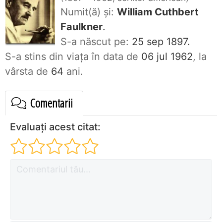
Numit(ă) și:
William Cuthbert
Faulkner
.
S-a născut pe:
25 sep 1897.
S-a stins din viaţa în data de
06 jul 1962
, la
vârsta de
64
ani.
Comentarii
Evaluați acest citat: