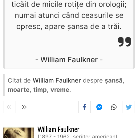
ticăit de micile rotiţe din orologii;
numai atunci când ceasurile se
opresc, apare şansa de a trăi.
William Faulkner
Citat de
William Faulkner
despre
șansă
,
moarte
,
timp
,
vreme
.
William Faulkner
1897 - 1962, scriitor american