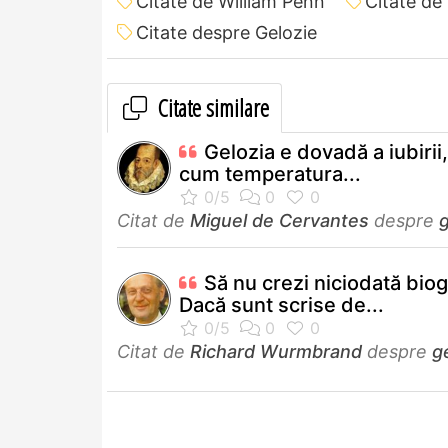
Citate de William Penn
Citate de
Citate despre Gelozie
Citate similare
Gelozia e dovadă a iubirii
cum temperatura...
Citat de
Miguel de Cervantes
despre
g
Să nu crezi niciodată biogr
Dacă sunt scrise de...
Citat de
Richard Wurmbrand
despre
g