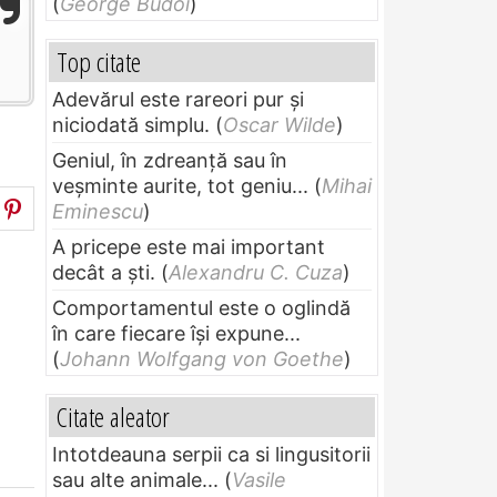
(
George Budoi
)
Top citate
Adevărul este rareori pur și
niciodată simplu.
(
Oscar Wilde
)
Geniul, în zdreanţă sau în
veşminte aurite, tot geniu...
(
Mihai
Eminescu
)
A pricepe este mai important
decât a ști.
(
Alexandru C. Cuza
)
Comportamentul este o oglindă
în care fiecare își expune...
(
Johann Wolfgang von Goethe
)
Citate aleator
Intotdeauna serpii ca si lingusitorii
sau alte animale...
(
Vasile