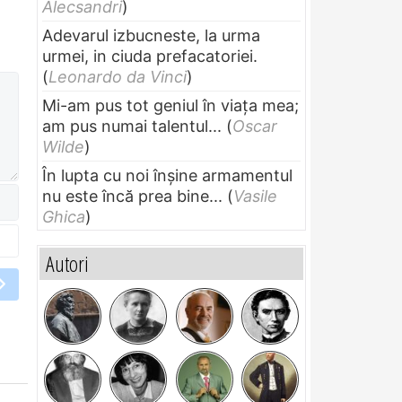
Alecsandri
)
Adevarul izbucneste, la urma
urmei, in ciuda prefacatoriei.
(
Leonardo da Vinci
)
Mi-am pus tot geniul în viața mea;
am pus numai talentul...
(
Oscar
Wilde
)
În lupta cu noi înșine armamentul
nu este încă prea bine...
(
Vasile
Ghica
)
Autori