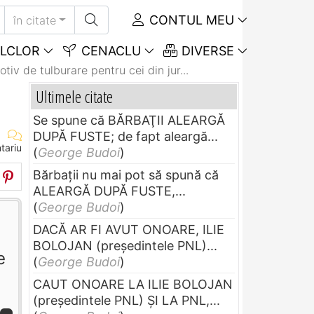
CONTUL MEU
în citate
LCLOR
CENACLU
DIVERSE
tiv de tulburare pentru cei din jur...
Ultimele citate
Se spune că BĂRBAŢII ALEARGĂ
DUPĂ FUSTE; de fapt aleargă...
tariu
(
George Budoi
)
Bărbaţii nu mai pot să spună că
ALEARGĂ DUPĂ FUSTE,...
(
George Budoi
)
DACĂ AR FI AVUT ONOARE, ILIE
BOLOJAN (preşedintele PNL)...
e
(
George Budoi
)
CAUT ONOARE LA ILIE BOLOJAN
(preşedintele PNL) ŞI LA PNL,...