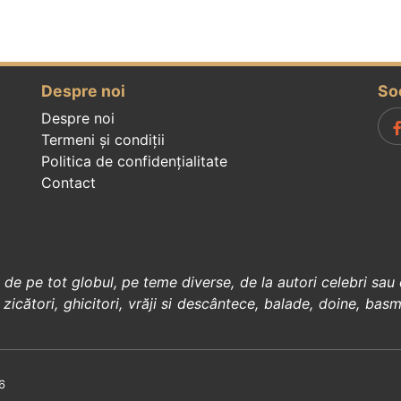
Despre noi
So
Despre noi
Termeni și condiții
Politica de confidenţialitate
Contact
, de pe tot globul, pe teme diverse, de la
autori celebri
sau 
 zicători
,
ghicitori
,
vrăji si descântece
,
balade
,
doine
,
basm
6