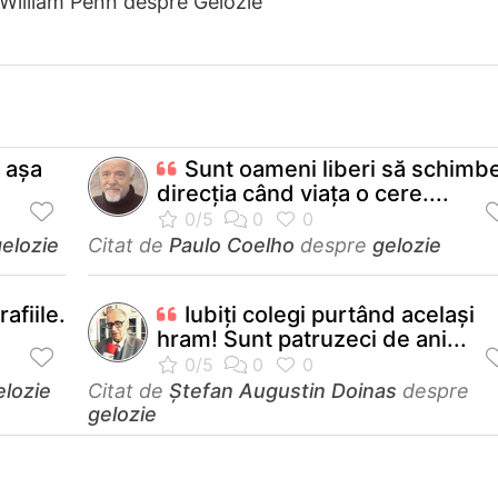
 William Penn despre Gelozie
, aşa
Sunt oameni liberi să schimb
direcţia când viaţa o cere....
elozie
Citat de
Paulo Coelho
despre
gelozie
afiile.
Iubiţi colegi purtând acelaşi
hram! Sunt patruzeci de ani...
elozie
Citat de
Ștefan Augustin Doinas
despre
gelozie