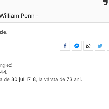
William Penn
zie
.
englez
644.
ata de
30 jul 1718
, la vârsta de
73
ani.