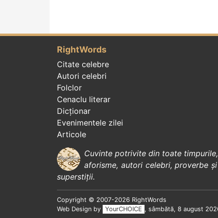
RightWords
Citate celebre
Autori celebri
Folclor
Cenaclu literar
Dicționar
Evenimentele zilei
Articole
Cuvinte potrivite din toate timpurile
aforisme
,
autori celebri
,
proverbe și
superstiții
.
Copyright © 2007-2026 RightWords
Web Design by
YourCHOICE
, sâmbătă, 8 august 202