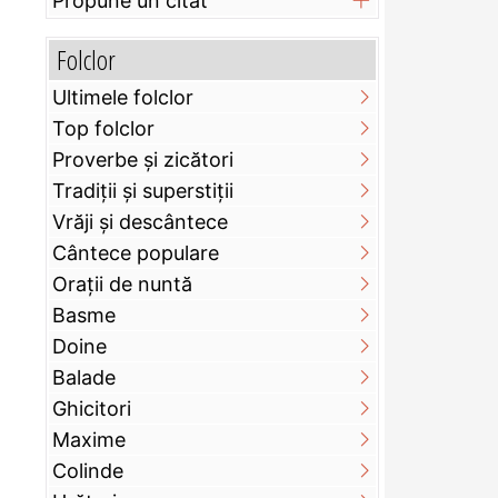
Propune un citat
Folclor
Ultimele folclor
Top folclor
Proverbe și zicători
Tradiții și superstiții
Vrăji și descântece
Cântece populare
Orații de nuntă
Basme
Doine
Balade
Ghicitori
Maxime
Colinde