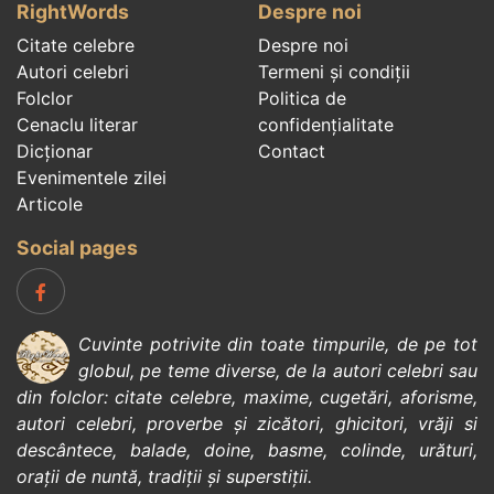
RightWords
Despre noi
Citate celebre
Despre noi
Autori celebri
Termeni și condiții
Folclor
Politica de
Cenaclu literar
confidenţialitate
Dicționar
Contact
Evenimentele zilei
Articole
Social pages
Cuvinte potrivite din toate timpurile, de pe tot
globul, pe teme diverse, de la
autori celebri
sau
din
folclor
:
citate celebre
,
maxime
,
cugetări
,
aforisme
,
autori celebri
,
proverbe și zicători
,
ghicitori
,
vrăji si
descântece
,
balade
,
doine
,
basme
,
colinde
,
urături
,
orații de nuntă
,
tradiții și superstiții
.