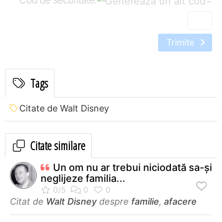
Cod de securitate:
=
Trimite
Tags
Citate de Walt Disney
Citate similare
Un om nu ar trebui niciodată sa-și
neglijeze familia...
Citat de
Walt Disney
despre
familie
,
afacere