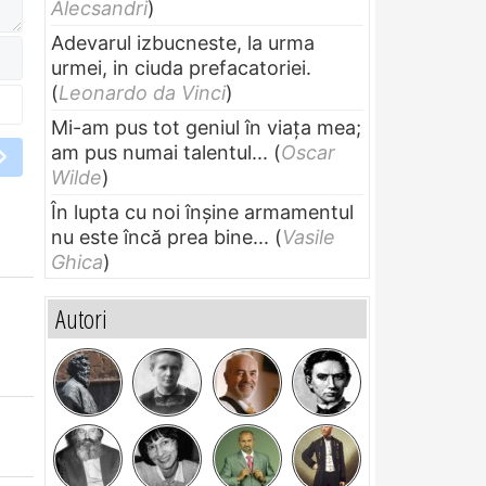
Alecsandri
)
Adevarul izbucneste, la urma
urmei, in ciuda prefacatoriei.
(
Leonardo da Vinci
)
Mi-am pus tot geniul în viața mea;
am pus numai talentul...
(
Oscar
Wilde
)
În lupta cu noi înșine armamentul
nu este încă prea bine...
(
Vasile
Ghica
)
Autori