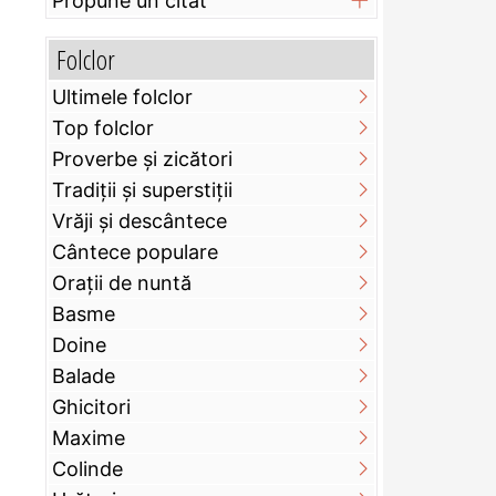
Propune un citat
Folclor
Ultimele folclor
Top folclor
Proverbe și zicători
Tradiții și superstiții
Vrăji și descântece
Cântece populare
Orații de nuntă
Basme
Doine
Balade
Ghicitori
Maxime
Colinde