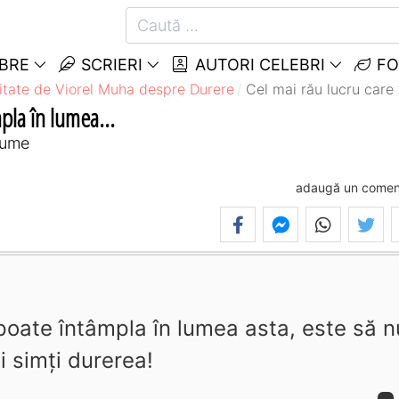
EBRE
SCRIERI
AUTORI CELEBRI
FO
itate de Viorel Muha despre Durere
Cel mai rău lucru care 
mpla în lumea...
lume
adaugă un comen
 poate întâmpla în lumea asta, este să n
i simţi durerea!