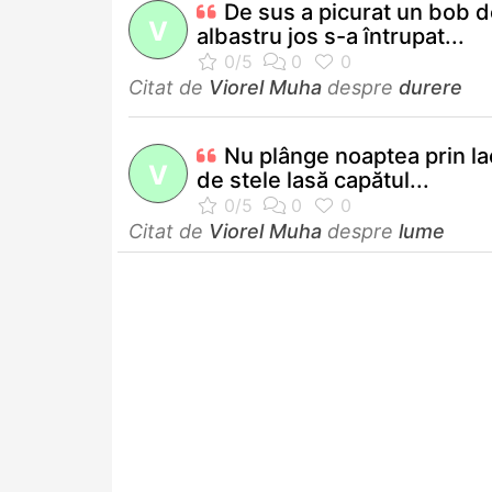
De sus a picurat un bob 
V
albastru jos s-a întrupat...
Citat de
Viorel Muha
despre
durere
Nu plânge noaptea prin la
V
de stele lasă capătul...
Citat de
Viorel Muha
despre
lume