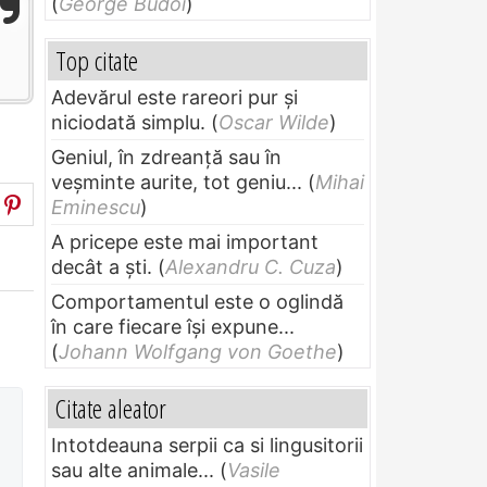
(
George Budoi
)
Top citate
Adevărul este rareori pur și
niciodată simplu.
(
Oscar Wilde
)
Geniul, în zdreanţă sau în
veşminte aurite, tot geniu...
(
Mihai
Eminescu
)
A pricepe este mai important
decât a ști.
(
Alexandru C. Cuza
)
Comportamentul este o oglindă
în care fiecare își expune...
(
Johann Wolfgang von Goethe
)
Citate aleator
Intotdeauna serpii ca si lingusitorii
sau alte animale...
(
Vasile