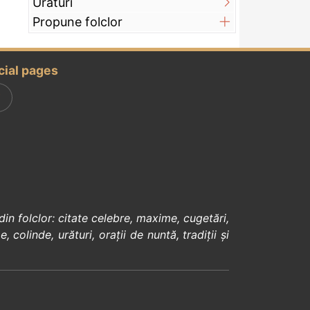
Urături
Propune folclor
cial pages
din
folclor
:
citate celebre
,
maxime
,
cugetări
,
e
,
colinde
,
urături
,
orații de nuntă
,
tradiții și