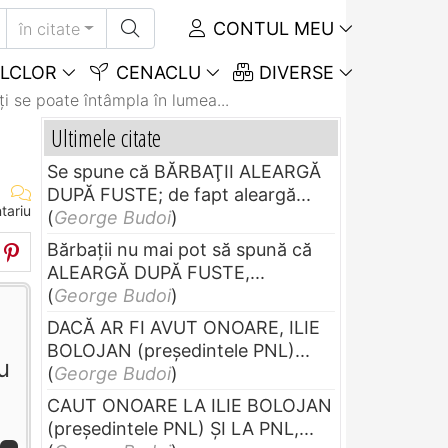
CONTUL MEU
în citate
LCLOR
CENACLU
DIVERSE
ţi se poate întâmpla în lumea...
Ultimele citate
Se spune că BĂRBAŢII ALEARGĂ
DUPĂ FUSTE; de fapt aleargă...
tariu
(
George Budoi
)
Bărbaţii nu mai pot să spună că
ALEARGĂ DUPĂ FUSTE,...
(
George Budoi
)
DACĂ AR FI AVUT ONOARE, ILIE
BOLOJAN (preşedintele PNL)...
u
(
George Budoi
)
CAUT ONOARE LA ILIE BOLOJAN
(preşedintele PNL) ŞI LA PNL,...