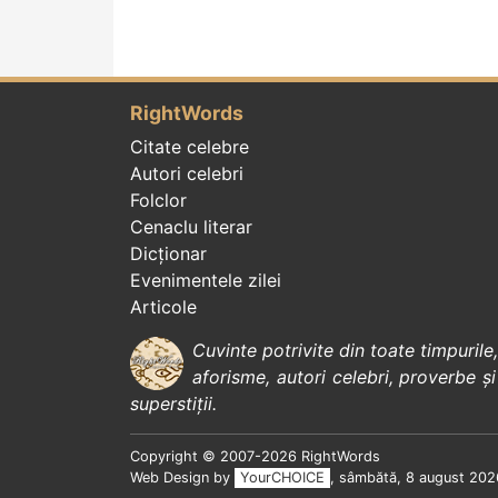
RightWords
Citate celebre
Autori celebri
Folclor
Cenaclu literar
Dicționar
Evenimentele zilei
Articole
Cuvinte potrivite din toate timpurile
aforisme
,
autori celebri
,
proverbe și
superstiții
.
Copyright © 2007-2026 RightWords
Web Design by
YourCHOICE
, sâmbătă, 8 august 202