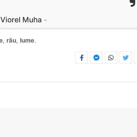
Viorel Muha
e
,
rău
,
lume
.