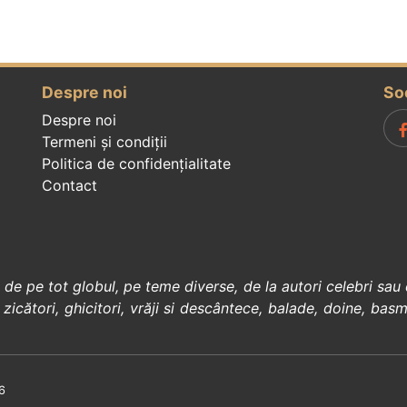
Despre noi
So
Despre noi
Termeni și condiții
Politica de confidenţialitate
Contact
, de pe tot globul, pe teme diverse, de la
autori celebri
sau 
 zicători
,
ghicitori
,
vrăji si descântece
,
balade
,
doine
,
basm
6