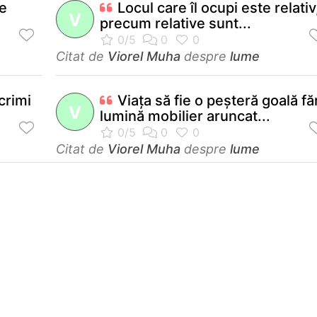
de
Locul care îl ocupi este relativ
V
precum relative sunt...
Citat de
Viorel Muha
despre
lume
crimi
Viaţa să fie o peşteră goală fă
V
lumină mobilier aruncat...
Citat de
Viorel Muha
despre
lume