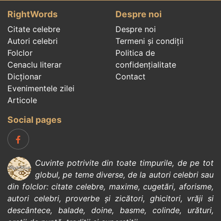
RightWords
Despre noi
Citate celebre
Despre noi
Autori celebri
Termeni și condiții
Folclor
Politica de
Cenaclu literar
confidenţialitate
Dicționar
Contact
Evenimentele zilei
Articole
Social pages
Cuvinte potrivite din toate timpurile, de pe tot
globul, pe teme diverse, de la
autori celebri
sau
din
folclor
:
citate celebre
,
maxime
,
cugetări
,
aforisme
,
autori celebri
,
proverbe și zicători
,
ghicitori
,
vrăji si
descântece
,
balade
,
doine
,
basme
,
colinde
,
urături
,