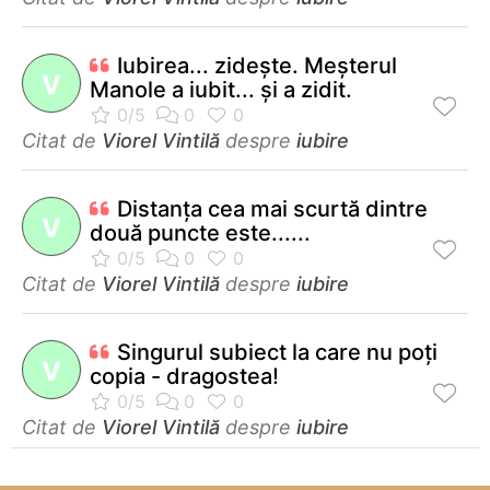
Iubirea... zideşte. Meşterul
V
Manole a iubit... şi a zidit.
Citat de
Viorel Vintilă
despre
iubire
Distanţa cea mai scurtă dintre
V
două puncte este......
Citat de
Viorel Vintilă
despre
iubire
Singurul subiect la care nu poţi
V
copia - dragostea!
Citat de
Viorel Vintilă
despre
iubire