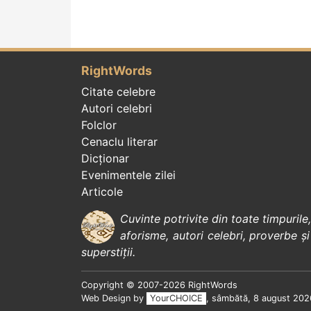
RightWords
Citate celebre
Autori celebri
Folclor
Cenaclu literar
Dicționar
Evenimentele zilei
Articole
Cuvinte potrivite din toate timpurile
aforisme
,
autori celebri
,
proverbe și
superstiții
.
Copyright © 2007-2026 RightWords
Web Design by
YourCHOICE
, sâmbătă, 8 august 202