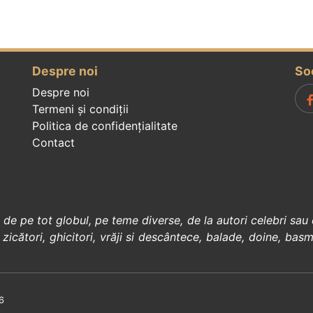
Despre noi
So
Despre noi
Termeni și condiții
Politica de confidenţialitate
Contact
, de pe tot globul, pe teme diverse, de la
autori celebri
sau 
 zicători
,
ghicitori
,
vrăji si descântece
,
balade
,
doine
,
basm
6