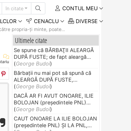
CONTUL MEU
în citate
LCLOR
CENACLU
DIVERSE
ătre propria-ţi minte, poate...
Ultimele citate
Se spune că BĂRBAŢII ALEARGĂ
DUPĂ FUSTE; de fapt aleargă...
tariu
(
George Budoi
)
Bărbaţii nu mai pot să spună că
ALEARGĂ DUPĂ FUSTE,...
(
George Budoi
)
DACĂ AR FI AVUT ONOARE, ILIE
BOLOJAN (preşedintele PNL)...
!
(
George Budoi
)
CAUT ONOARE LA ILIE BOLOJAN
(preşedintele PNL) ŞI LA PNL,...