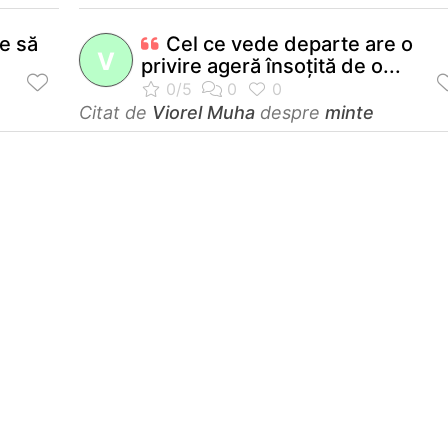
ie să
Cel ce vede departe are o
V
privire ageră însoţită de o...
Citat de
Viorel Muha
despre
minte