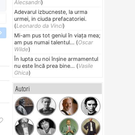
Alecsandri
)
Adevarul izbucneste, la urma
urmei, in ciuda prefacatoriei.
(
Leonardo da Vinci
)
Mi-am pus tot geniul în viața mea;
am pus numai talentul...
(
Oscar
Wilde
)
În lupta cu noi înșine armamentul
nu este încă prea bine...
(
Vasile
Ghica
)
Autori