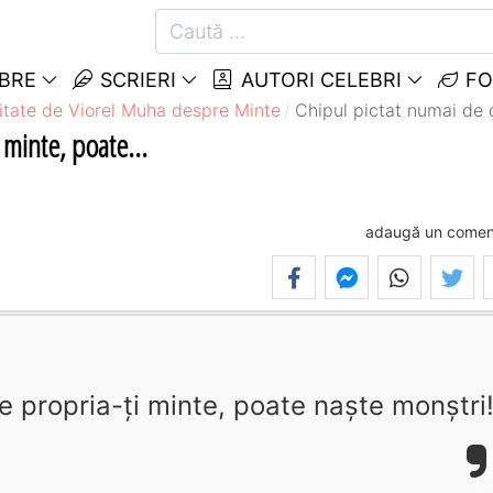
EBRE
SCRIERI
AUTORI CELEBRI
FO
itate de Viorel Muha despre Minte
Chipul pictat numai de c
 minte, poate...
adaugă un comen
e propria-ţi minte, poate naşte monştri