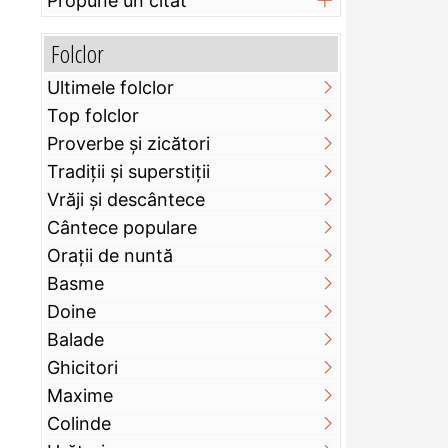
Propune un citat
Folclor
Ultimele folclor
Top folclor
Proverbe și zicători
Tradiții și superstiții
Vrăji și descântece
Cântece populare
Orații de nuntă
Basme
Doine
Balade
Ghicitori
Maxime
Colinde