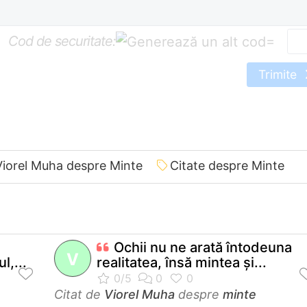
Cod de securitate:
=
Trimite
Viorel Muha despre Minte
Citate despre Minte
a
Ochii nu ne arată întodeuna
V
l,...
realitatea, însă mintea şi...
Citat de
Viorel Muha
despre
minte