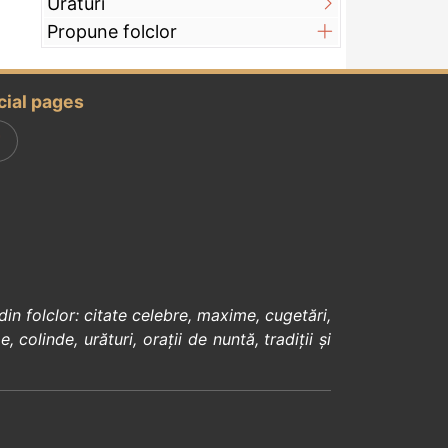
Urături
Propune folclor
cial pages
din
folclor
:
citate celebre
,
maxime
,
cugetări
,
e
,
colinde
,
urături
,
orații de nuntă
,
tradiții și