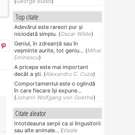
(
George Budoi
)
Top citate
Adevărul este rareori pur și
niciodată simplu.
(
Oscar Wilde
)
Geniul, în zdreanţă sau în
veşminte aurite, tot geniu...
(
Mihai
Eminescu
)
A pricepe este mai important
decât a ști.
(
Alexandru C. Cuza
)
Comportamentul este o oglindă
în care fiecare își expune...
(
Johann Wolfgang von Goethe
)
Citate aleator
Intotdeauna serpii ca si lingusitorii
sau alte animale...
(
Vasile