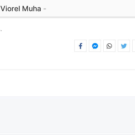
Viorel Muha
e
.