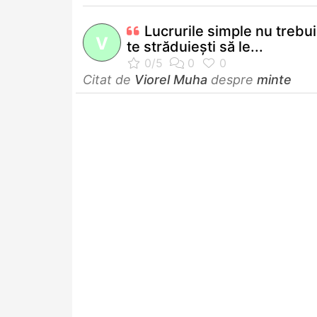
Lucrurile simple nu trebu
V
te străduieşti să le...
Citat de
Viorel Muha
despre
minte