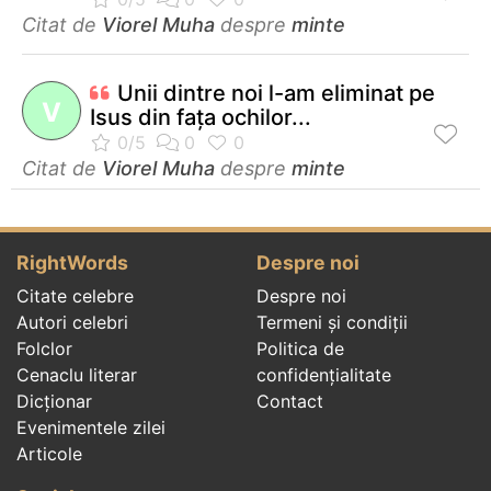
Citat de
Viorel Muha
despre
minte
Unii dintre noi l-am eliminat pe
V
Isus din faţa ochilor...
Citat de
Viorel Muha
despre
minte
RightWords
Despre noi
Citate celebre
Despre noi
Autori celebri
Termeni și condiții
Folclor
Politica de
Cenaclu literar
confidenţialitate
Dicționar
Contact
Evenimentele zilei
Articole