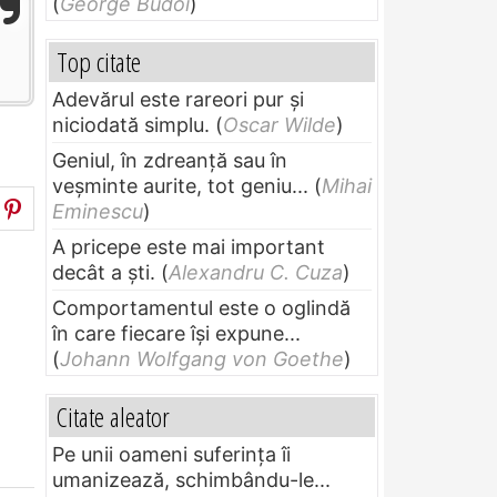
(
George Budoi
)
Top citate
Adevărul este rareori pur și
niciodată simplu.
(
Oscar Wilde
)
Geniul, în zdreanţă sau în
veşminte aurite, tot geniu...
(
Mihai
Eminescu
)
A pricepe este mai important
decât a ști.
(
Alexandru C. Cuza
)
Comportamentul este o oglindă
în care fiecare își expune...
(
Johann Wolfgang von Goethe
)
Citate aleator
Pe unii oameni suferinţa îi
umanizează, schimbându-le...