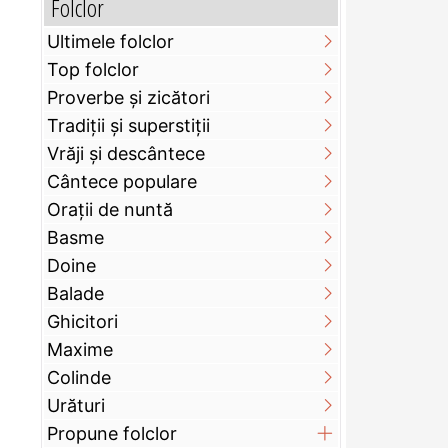
Folclor
Ultimele folclor
Top folclor
Proverbe și zicători
Tradiții și superstiții
Vrăji și descântece
Cântece populare
Orații de nuntă
Basme
Doine
Balade
Ghicitori
Maxime
Colinde
Urături
Propune folclor