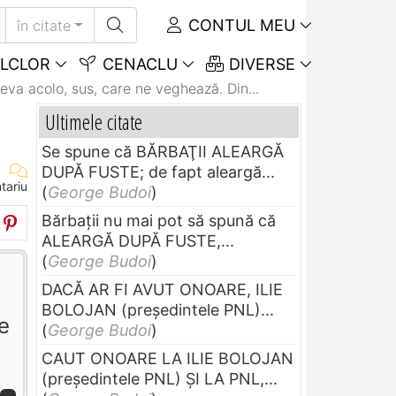
CONTUL MEU
în citate
LCLOR
CENACLU
DIVERSE
eva acolo, sus, care ne veghează. Din...
Ultimele citate
Se spune că BĂRBAŢII ALEARGĂ
DUPĂ FUSTE; de fapt aleargă...
tariu
(
George Budoi
)
Bărbaţii nu mai pot să spună că
ALEARGĂ DUPĂ FUSTE,...
(
George Budoi
)
DACĂ AR FI AVUT ONOARE, ILIE
BOLOJAN (preşedintele PNL)...
e
(
George Budoi
)
CAUT ONOARE LA ILIE BOLOJAN
(preşedintele PNL) ŞI LA PNL,...