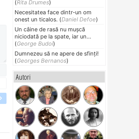
(
Rita Drumes
)
Necesitatea face dintr-un om
onest un ticalos.
(
Daniel Defoe
)
Un câine de rasă nu muşcă
niciodată pe la spate, iar un...
(
George Budoi
)
Dumnezeu să ne apere de sfinți!
(
Georges Bernanos
)
Autori