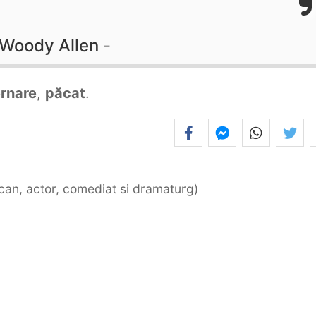
Woody Allen
rnare
,
păcat
.
ican, actor, comediat si dramaturg