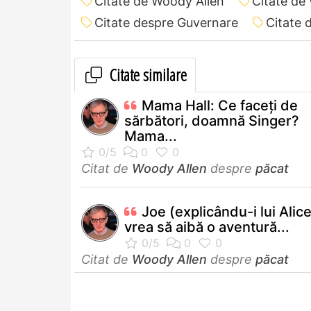
Citate de Woody Allen
Citate de
Citate despre Guvernare
Citate 
Citate similare
Mama Hall: Ce faceţi de
sărbători, doamnă Singer?
Mama...
Citat de
Woody Allen
despre
păcat
Joe (explicându-i lui Alic
vrea să aibă o aventură...
Citat de
Woody Allen
despre
păcat