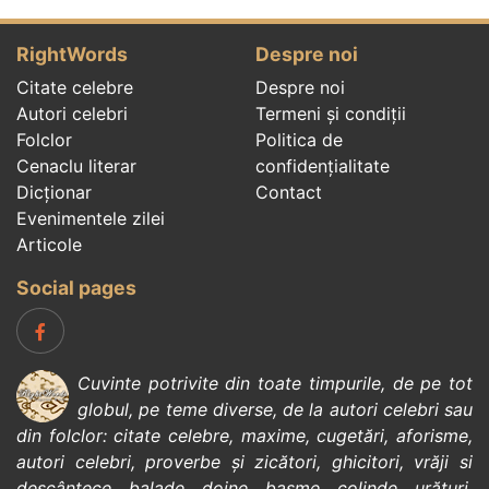
RightWords
Despre noi
Citate celebre
Despre noi
Autori celebri
Termeni și condiții
Folclor
Politica de
Cenaclu literar
confidenţialitate
Dicționar
Contact
Evenimentele zilei
Articole
Social pages
Cuvinte potrivite din toate timpurile, de pe tot
globul, pe teme diverse, de la
autori celebri
sau
din
folclor
:
citate celebre
,
maxime
,
cugetări
,
aforisme
,
autori celebri
,
proverbe și zicători
,
ghicitori
,
vrăji si
descântece
,
balade
,
doine
,
basme
,
colinde
,
urături
,