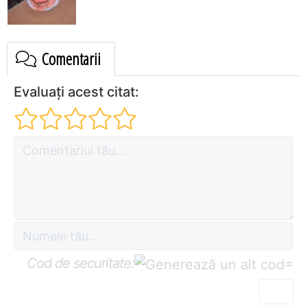
Comentarii
Evaluați acest citat:
Cod de securitate:
=