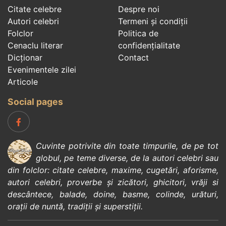
Citate celebre
Despre noi
Autori celebri
Termeni și condiții
Folclor
Politica de
Cenaclu literar
confidenţialitate
Dicționar
Contact
Evenimentele zilei
Articole
Social pages
Cuvinte potrivite din toate timpurile, de pe tot
globul, pe teme diverse, de la
autori celebri
sau
din
folclor
:
citate celebre
,
maxime
,
cugetări
,
aforisme
,
autori celebri
,
proverbe și zicători
,
ghicitori
,
vrăji si
descântece
,
balade
,
doine
,
basme
,
colinde
,
urături
,
orații de nuntă
,
tradiții și superstiții
.