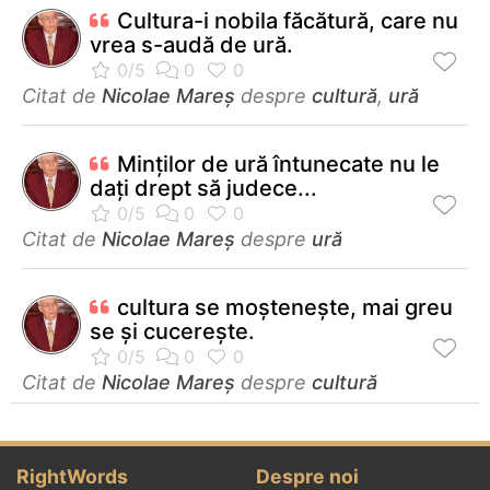
Cultura-i nobila făcătură, care nu
vrea s-audă de ură.
Citat de
Nicolae Mareș
despre
cultură
,
ură
Minților de ură întunecate nu le
dați drept să judece...
Citat de
Nicolae Mareș
despre
ură
cultura se moștenește, mai greu
se și cucerește.
Citat de
Nicolae Mareș
despre
cultură
RightWords
Despre noi