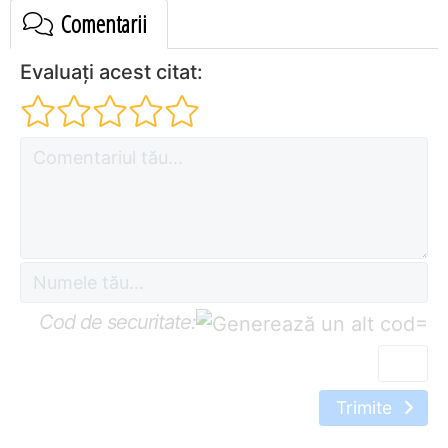
Comentarii
Evaluați acest citat:
Cod de securitate:
=
Trimite