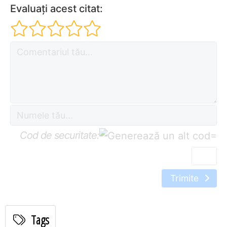
Evaluați acest citat:
Cod de securitate:
=
Trimite
Tags