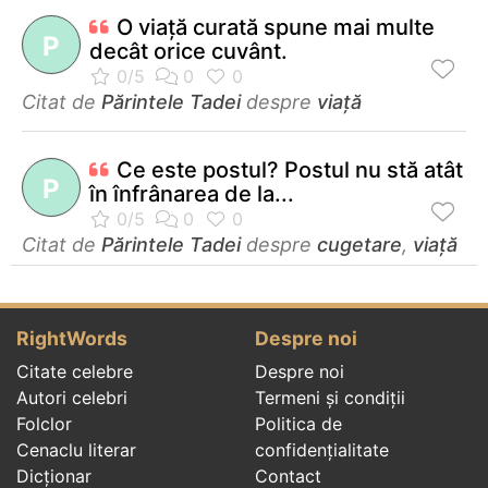
O viaţă curată spune mai multe
P
decât orice cuvânt.
Citat de
Părintele Tadei
despre
viață
Ce este postul? Postul nu stă atât
P
în înfrânarea de la...
Citat de
Părintele Tadei
despre
cugetare
,
viață
RightWords
Despre noi
Citate celebre
Despre noi
Autori celebri
Termeni și condiții
Folclor
Politica de
Cenaclu literar
confidenţialitate
Dicționar
Contact