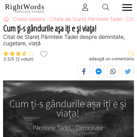
RightWords
TIMELESS WORDS
Citate celebre
Citate de Stareț Părintele Tadei
Cita
Cum ți-s gândurile așa iți e și viața!
Citat de Stareț Părintele Tadei despre demnitate,
cugetare, viață
adaugă un comentariu
3.5
/
5
(
2
voturi)