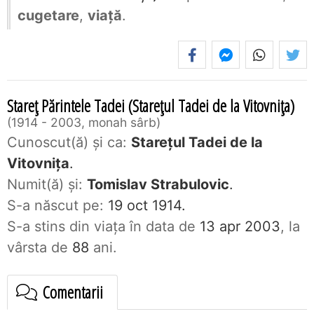
cugetare
,
viață
.
Stareț Părintele Tadei (Starețul Tadei de la Vitovnița)
1914 - 2003, monah sârb
Cunoscut(ă) și ca:
Starețul Tadei de la
Vitovnița
.
Numit(ă) și:
Tomislav Strabulovic
.
S-a născut pe:
19 oct 1914.
S-a stins din viaţa în data de
13 apr 2003
, la
vârsta de
88
ani.
Comentarii