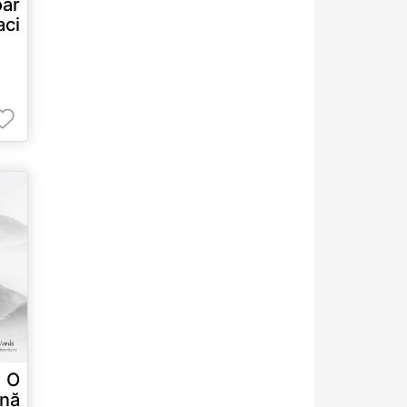
oar
aci
O
nă