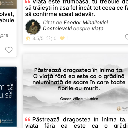
Viaţa este frumoasă, tu trebuie d
să trăiești în așa fel încât tot ceea ce f
olvat,
să confirme acest adevăr.
buie
Citat de
Feodor Mihailovici
Dostoievski
despre
viață
pre
Păstrează dragostea în inima ta. 
viaţă fără ea este ca o grădi