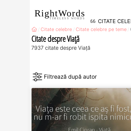
RightWords
TIMELESS WORDS
CITATE CEL
Citate celebre
Citate celebre pe teme
Citate despre Viață
7937 citate despre Viață