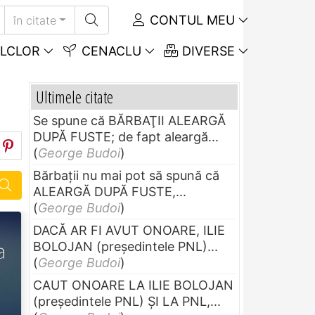
CONTUL MEU
în citate
LCLOR
CENACLU
DIVERSE
Ultimele citate
Se spune că BĂRBAŢII ALEARGĂ
DUPĂ FUSTE; de fapt aleargă...
(
George Budoi
)
Bărbaţii nu mai pot să spună că
ALEARGĂ DUPĂ FUSTE,...
(
George Budoi
)
DACĂ AR FI AVUT ONOARE, ILIE
BOLOJAN (preşedintele PNL)...
(
George Budoi
)
CAUT ONOARE LA ILIE BOLOJAN
(preşedintele PNL) ŞI LA PNL,...