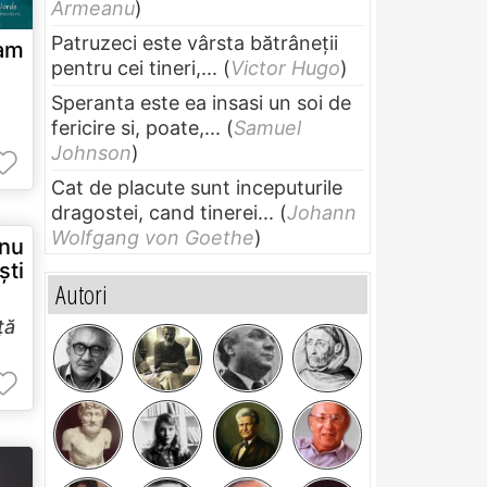
Armeanu
)
Patruzeci este vârsta bătrâneții
am
pentru cei tineri,...
(
Victor Hugo
)
Speranta este ea insasi un soi de
fericire si, poate,...
(
Samuel
Johnson
)
Cat de placute sunt inceputurile
dragostei, cand tinerei...
(
Johann
Wolfgang von Goethe
)
 nu
şti
Autori
ță