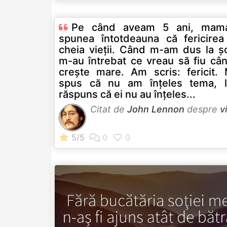
Pe când aveam 5 ani, mam
spunea întotdeauna că fericirea
cheia vieţii. Când m-am dus la şc
m-au întrebat ce vreau să fiu cân
creşte mare. Am scris: fericit. 
spus că nu am înţeles tema, 
răspuns că ei nu au înţeles...
Citat de
John Lennon
despre
v