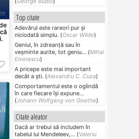
(
George Budoi
)
Top citate
 de
Adevărul este rareori pur și
 că
niciodată simplu.
(
Oscar Wilde
)
i.
Geniul, în zdreanţă sau în
veşminte aurite, tot geniu...
(
Mihai
Eminescu
)
A pricepe este mai important
decât a ști.
(
Alexandru C. Cuza
)
Comportamentul este o oglindă
în care fiecare își expune...
(
Johann Wolfgang von Goethe
)
Citate aleator
Dacă ar trebui să includem în
tabelul lui Mendeleev,...
(
Valeriu