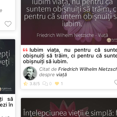
e
Iubim viața, nu pentru că sunt
obișnuiți să trăim, ci pentru că sun
obișnuiți să iubim.
Citat de
Friedrich Wilhelm Nietzsc
despre
viață
ți să
ezi în