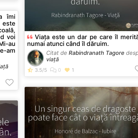
a îmi
 este
oală,
d voi
Viața este un dar pe care îl meri
Mi-au
numai atunci când îl dăruim.
le-am
Citat de
Rabindranath Tagore
desp
viață
iață