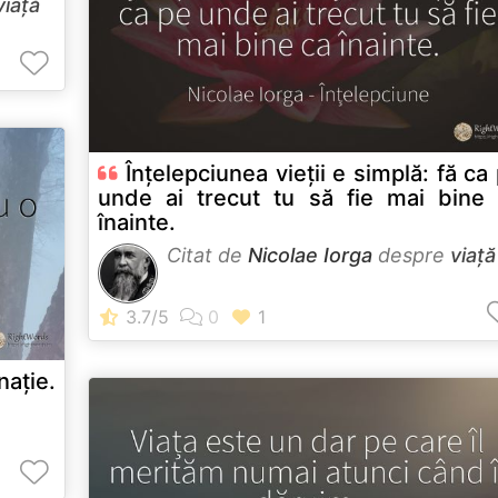
viață
Înţelepciunea vieţii e simplă: fă ca
unde ai trecut tu să fie mai bine
înainte.
Citat de
Nicolae Iorga
despre
viață
naţie.