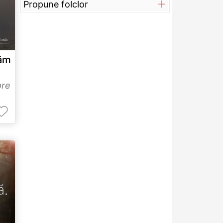
Propune folclor
tăm
re