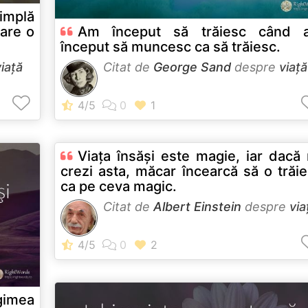
implă
care o
Am început să trăiesc când 
început să muncesc ca să trăiesc.
viață
Citat de
George Sand
despre
viață
Viaţa însăşi este magie, iar dacă
crezi asta, măcar încearcă să o trăie
ca pe ceva magic.
Citat de
Albert Einstein
despre
via
ngimea