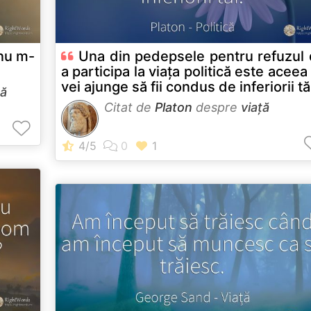
 nu m-
Una din pedepsele pentru refuzul
a participa la viața politică este aceea
vei ajunge să fii condus de inferiorii tă
ță
Citat de
Platon
despre
viață