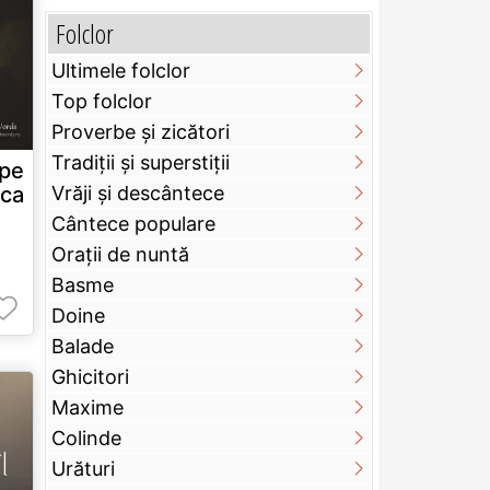
Folclor
Ultimele folclor
Top folclor
Proverbe și zicători
Tradiții și superstiții
 pe
 ca
Vrăji și descântece
Cântece populare
Orații de nuntă
Basme
Doine
Balade
Ghicitori
Maxime
Colinde
Urături