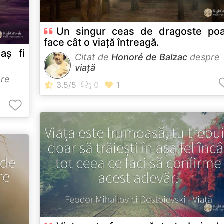
Un singur ceas de dragoste poa
face cât o viață întreagă.
aş fi
Citat de
Honoré de Balzac
despre
viață
re