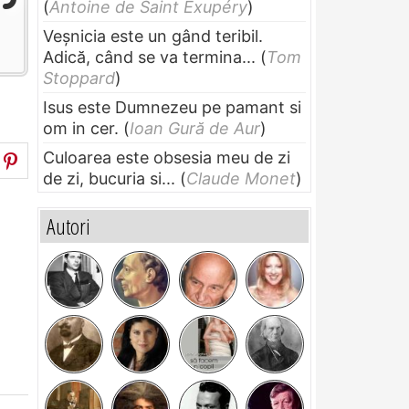
(
Antoine de Saint Exupéry
)
Veșnicia este un gând teribil.
Adică, când se va termina...
(
Tom
Stoppard
)
Isus este Dumnezeu pe pamant si
om in cer.
(
Ioan Gură de Aur
)
Culoarea este obsesia meu de zi
de zi, bucuria si...
(
Claude Monet
)
Autori