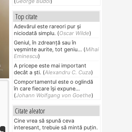
(
George Budoi
)
Top citate
Adevărul este rareori pur și
niciodată simplu.
(
Oscar Wilde
)
Geniul, în zdreanţă sau în
veşminte aurite, tot geniu...
(
Mihai
Eminescu
)
A pricepe este mai important
decât a ști.
(
Alexandru C. Cuza
)
Comportamentul este o oglindă
în care fiecare își expune...
(
Johann Wolfgang von Goethe
)
Citate aleator
Cine vrea să spună ceva
interesant, trebuie să mintă puțin.