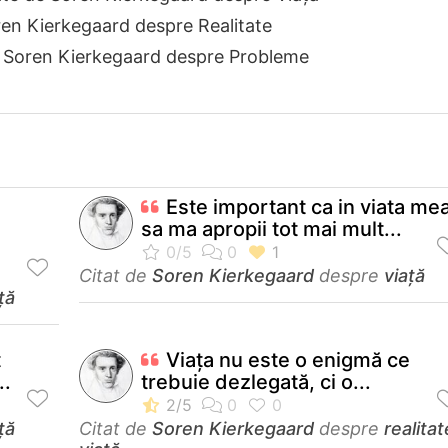
ren Kierkegaard despre Realitate
e Soren Kierkegaard despre Probleme
Este important ca in viata me
sa ma apropii tot mai mult...
Citat de
Soren Kierkegaard
despre
viață
ță
t
Viaţa nu este o enigmă ce
..
trebuie dezlegată, ci o...
ță
Citat de
Soren Kierkegaard
despre
realitat