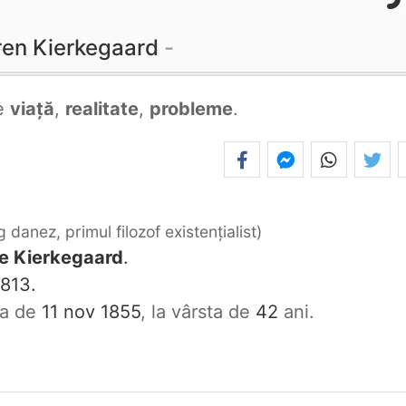
ren Kierkegaard
e
viață
,
realitate
,
probleme
.
g danez, primul filozof existenţialist
e Kierkegaard
.
813.
ata de
11 nov 1855
, la vârsta de
42
ani.