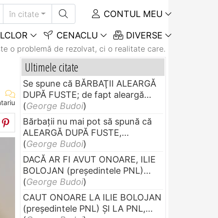
CONTUL MEU
în citate
LCLOR
CENACLU
DIVERSE
te o problemă de rezolvat, ci o realitate care...
Ultimele citate
Se spune că BĂRBAŢII ALEARGĂ
DUPĂ FUSTE; de fapt aleargă...
tariu
(
George Budoi
)
Bărbaţii nu mai pot să spună că
ALEARGĂ DUPĂ FUSTE,...
(
George Budoi
)
DACĂ AR FI AVUT ONOARE, ILIE
BOLOJAN (preşedintele PNL)...
(
George Budoi
)
CAUT ONOARE LA ILIE BOLOJAN
(preşedintele PNL) ŞI LA PNL,...