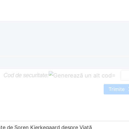
Cod de securitate:
=
Trimite
ate de Soren Kierkegaard despre Viață