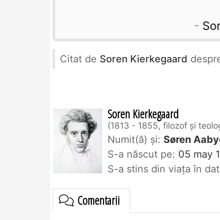
So
Citat de
Soren Kierkegaard
despr
Soren Kierkegaard
1813 - 1855, filozof şi teolo
Numit(ă) și:
Søren Aaby
S-a născut pe:
05 may 1
S-a stins din viaţa în d
Comentarii