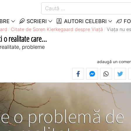
EBRE
SCRIERI
AUTORI CELEBRI
FO
aard
Citate de Soren Kierkegaard despre Viață
Viața nu es
 o realitate care...
realitate, probleme
adaugă un comen