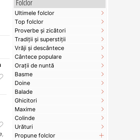
Folclor
Ultimele folclor
Top folclor
Proverbe și zicători
Tradiții și superstiții
Vrăji și descântece
Cântece populare
a
Orații de nuntă
Basme
Doine
Balade
Ghicitori
Maxime
Colinde
Urături
e
,
Propune folclor