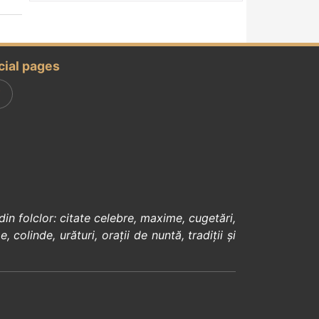
cial pages
din
folclor
:
citate celebre
,
maxime
,
cugetări
,
e
,
colinde
,
urături
,
orații de nuntă
,
tradiții și