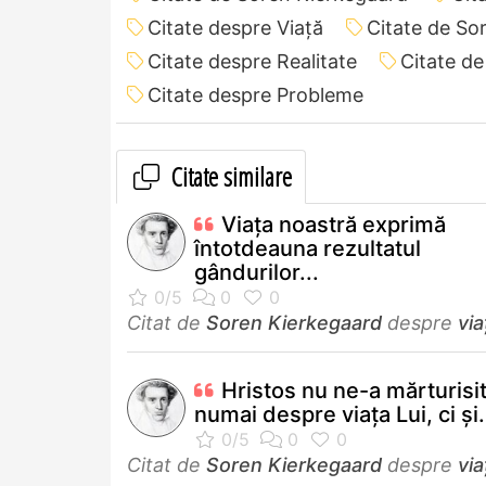
Citate despre Viață
Citate de So
Citate despre Realitate
Citate d
Citate despre Probleme
Citate similare
Viaţa noastră exprimă
întotdeauna rezultatul
gândurilor...
Citat de
Soren Kierkegaard
despre
via
Hristos nu ne-a mărturisi
numai despre viaţa Lui, ci şi.
Citat de
Soren Kierkegaard
despre
via