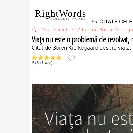
RightWords
TIMELESS WORDS
CITATE CEL
Citate celebre
Citate de Soren Kierkeg
Viața nu este o problemă de rezolvat, ci
Citat de Soren Kierkegaard despre viață, 
5
/
5
(
1
vot)