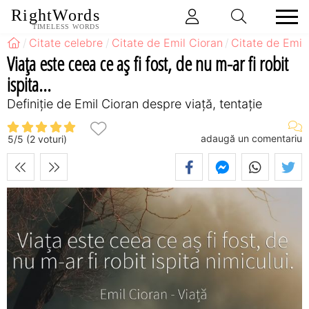
RightWords
TIMELESS WORDS
Citate celebre
Citate de Emil Cioran
Citate de Emil
Viața este ceea ce aș fi fost, de nu m-ar fi robit
ispita...
Definiţie de Emil Cioran despre viață, tentație
adaugă un comentariu
5
/
5
(
2
voturi)