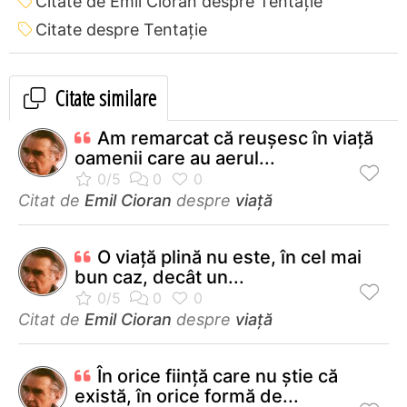
Citate de Emil Cioran despre Tentație
Citate despre Tentație
Citate similare
Am remarcat că reuşesc în viaţă
oamenii care au aerul...
Citat de
Emil Cioran
despre
viață
O viață plină nu este, în cel mai
bun caz, decât un...
Citat de
Emil Cioran
despre
viață
În orice fiinţă care nu ştie că
există, în orice formă de...