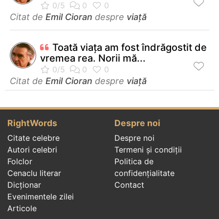
Citat de
Emil Cioran
despre
viață
Toată viaţa am fost îndrăgostit de
vremea rea. Norii mă...
Citat de
Emil Cioran
despre
viață
RightWords
Despre noi
Citate celebre
Despre noi
Autori celebri
Termeni și condiții
Folclor
Politica de
Cenaclu literar
confidenţialitate
Dicționar
Contact
Evenimentele zilei
Articole