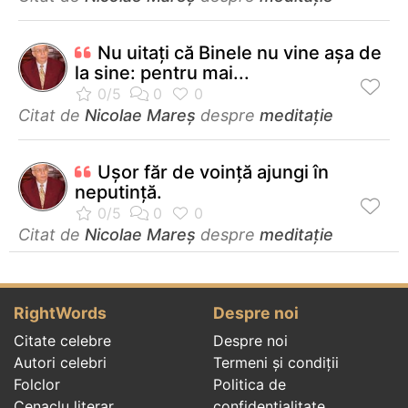
Nu uitați că Binele nu vine așa de
la sine: pentru mai...
Citat de
Nicolae Mareș
despre
meditație
Ușor făr de voință ajungi în
neputință.
Citat de
Nicolae Mareș
despre
meditație
RightWords
Despre noi
Citate celebre
Despre noi
Autori celebri
Termeni și condiții
Folclor
Politica de
Cenaclu literar
confidenţialitate