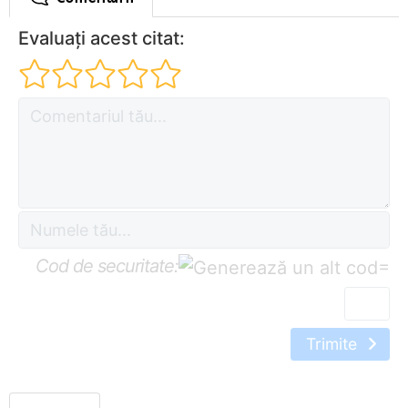
Evaluați acest citat:
Cod de securitate:
=
Trimite