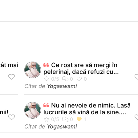
cât mai
Ce rost are să mergi în
pelerinaj, dacă refuzi cu...
Citat de
Yogaswami
.
Nu ai nevoie de nimic. Lasă
ii!
lucrurile să vină de la sine....
Citat de
Yogaswami