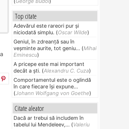
(
George Budoi
)
Top citate
Adevărul este rareori pur și
niciodată simplu.
(
Oscar Wilde
)
Geniul, în zdreanţă sau în
veşminte aurite, tot geniu...
(
Mihai
va
Eminescu
)
A pricepe este mai important
decât a ști.
(
Alexandru C. Cuza
)
Comportamentul este o oglindă
în care fiecare își expune...
(
Johann Wolfgang von Goethe
)
Citate aleator
Dacă ar trebui să includem în
tabelul lui Mendeleev,...
(
Valeriu