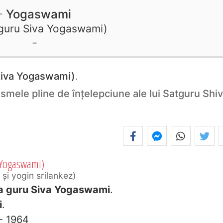
Yogaswami
guru Siva Yogaswami
Siva Yogaswami)
.
ismele pline de înţelepciune ale lui Satguru Shi
 Yogaswami)
r şi yogin srilankez
a guru Siva Yogaswami
.
i
.
- 1964