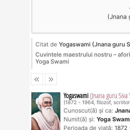
Jnana 
Citat de
Yogaswami (Jnana guru 
Cuvintele maestrului nostru – afor
Yoga Swami
Yogaswami
(Jnana guru Siva
1872 - 1964, filozof, scriito
Cunoscut(ă) și ca:
Jnan
Numit(ă) și:
Yoga Swam
Perioada de viaţă:
1872 