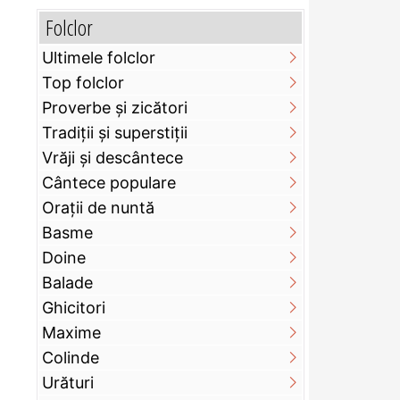
Folclor
Ultimele folclor
Top folclor
Proverbe și zicători
Tradiții și superstiții
Vrăji și descântece
Cântece populare
Orații de nuntă
Basme
Doine
Balade
Ghicitori
Maxime
Colinde
Urături