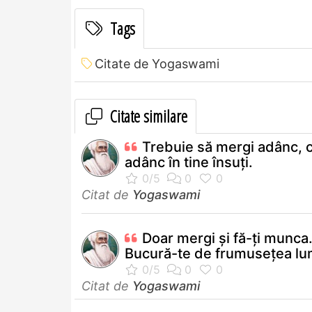
Tags
Citate de Yogaswami
Citate similare
Trebuie să mergi adânc, 
adânc în tine însuţi.
Citat de
Yogaswami
Doar mergi şi fă-ţi munca
Bucură-te de frumuseţea lum
Citat de
Yogaswami