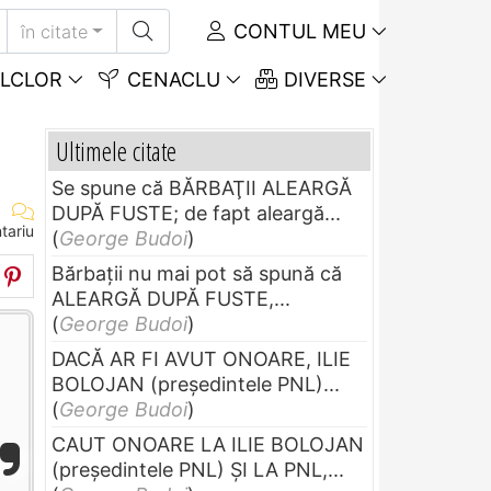
CONTUL MEU
în citate
LCLOR
CENACLU
DIVERSE
Ultimele citate
Se spune că BĂRBAŢII ALEARGĂ
DUPĂ FUSTE; de fapt aleargă...
tariu
(
George Budoi
)
Bărbaţii nu mai pot să spună că
ALEARGĂ DUPĂ FUSTE,...
(
George Budoi
)
DACĂ AR FI AVUT ONOARE, ILIE
BOLOJAN (preşedintele PNL)...
(
George Budoi
)
CAUT ONOARE LA ILIE BOLOJAN
(preşedintele PNL) ŞI LA PNL,...