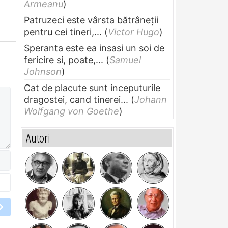
Armeanu
)
Patruzeci este vârsta bătrâneții
pentru cei tineri,...
(
Victor Hugo
)
Speranta este ea insasi un soi de
fericire si, poate,...
(
Samuel
Johnson
)
Cat de placute sunt inceputurile
dragostei, cand tinerei...
(
Johann
Wolfgang von Goethe
)
Autori