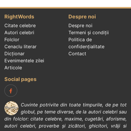
RightWords
Despre noi
Citate celebre
Despre noi
Autori celebri
Termeni și condiții
Folclor
Politica de
Cenaclu literar
confidenţialitate
Dicționar
Contact
Evenimentele zilei
Articole
Social pages
Cuvinte potrivite din toate timpurile, de pe tot
globul, pe teme diverse, de la
autori celebri
sau
din
folclor
:
citate celebre
,
maxime
,
cugetări
,
aforisme
,
autori celebri
,
proverbe și zicători
,
ghicitori
,
vrăji si