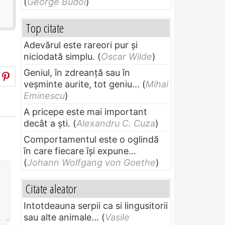
(
George Budoi
)
Top citate
Adevărul este rareori pur și
niciodată simplu.
(
Oscar Wilde
)
Geniul, în zdreanţă sau în
veşminte aurite, tot geniu...
(
Mihai
Eminescu
)
A pricepe este mai important
decât a ști.
(
Alexandru C. Cuza
)
Comportamentul este o oglindă
în care fiecare își expune...
(
Johann Wolfgang von Goethe
)
Citate aleator
Intotdeauna serpii ca si lingusitorii
sau alte animale...
(
Vasile