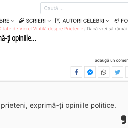
EBRE
SCRIERI
AUTORI CELEBRI
FO
Citate de Viorel Vintilă despre Prietenie
Dacă vrei să rămâi f
ă-ţi opiniile...
adaugă un comen
rieteni, exprimă-ţi opiniile politice.