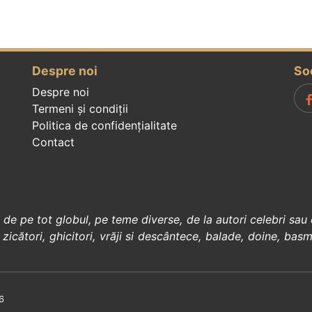
Despre noi
So
Despre noi
Termeni și condiții
Politica de confidenţialitate
Contact
, de pe tot globul, pe teme diverse, de la
autori celebri
sau 
 zicători
,
ghicitori
,
vrăji si descântece
,
balade
,
doine
,
basm
6