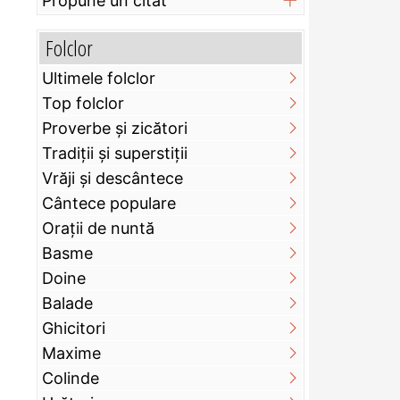
Propune un citat
Folclor
Ultimele folclor
Top folclor
Proverbe și zicători
Tradiții și superstiții
Vrăji și descântece
Cântece populare
Orații de nuntă
Basme
Doine
Balade
Ghicitori
Maxime
Colinde