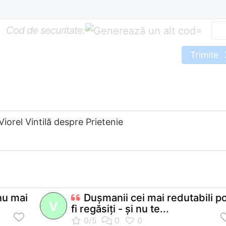
Cod de securitate:
=
Trimite
Viorel Vintilă despre Prietenie
nu mai
Duşmanii cei mai redutabili p
V
fi regăsiţi - şi nu te...