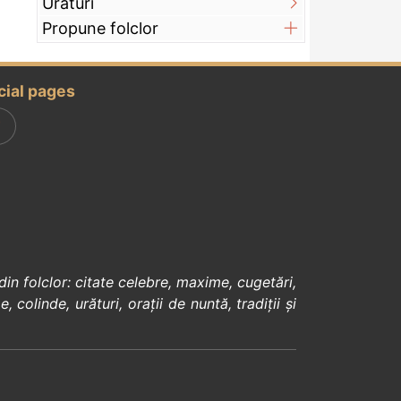
Urături
Propune folclor
cial pages
din
folclor
:
citate celebre
,
maxime
,
cugetări
,
e
,
colinde
,
urături
,
orații de nuntă
,
tradiții și