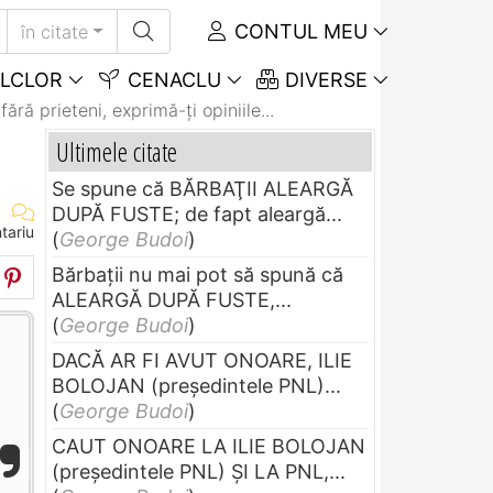
CONTUL MEU
în citate
LCLOR
CENACLU
DIVERSE
ără prieteni, exprimă-ţi opiniile...
Ultimele citate
Se spune că BĂRBAŢII ALEARGĂ
DUPĂ FUSTE; de fapt aleargă...
tariu
(
George Budoi
)
Bărbaţii nu mai pot să spună că
ALEARGĂ DUPĂ FUSTE,...
(
George Budoi
)
DACĂ AR FI AVUT ONOARE, ILIE
BOLOJAN (preşedintele PNL)...
(
George Budoi
)
CAUT ONOARE LA ILIE BOLOJAN
(preşedintele PNL) ŞI LA PNL,...