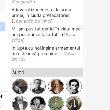
Alecsandri
)
Adevarul izbucneste, la urma
urmei, in ciuda prefacatoriei.
(
Leonardo da Vinci
)
Mi-am pus tot geniul în viața mea;
am pus numai talentul...
(
Oscar
Wilde
)
În lupta cu noi înșine armamentul
nu este încă prea bine...
(
Vasile
Ghica
)
Autori
ot