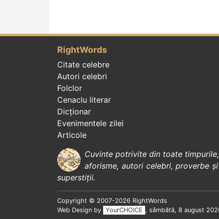
RightWords
Citate celebre
Autori celebri
Folclor
Cenaclu literar
Dicționar
Evenimentele zilei
Articole
Cuvinte potrivite din toate timpurile
aforisme
,
autori celebri
,
proverbe și
superstiții
.
Copyright © 2007-2026 RightWords
Web Design by
YourCHOICE
, sâmbătă, 8 august 202