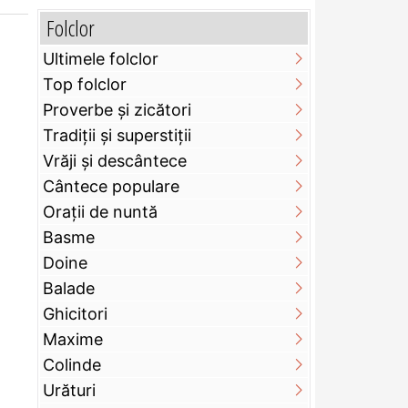
Folclor
Ultimele folclor
Top folclor
Proverbe și zicători
Tradiții și superstiții
Vrăji și descântece
Cântece populare
Orații de nuntă
Basme
Doine
Balade
Ghicitori
Maxime
Colinde
Urături