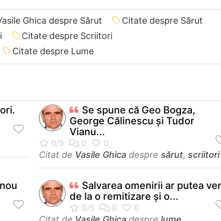
Vasile Ghica despre Sărut
Citate despre Sărut
i
Citate despre Scriitori
Citate despre Lume
ori.
Se spune că Geo Bogza,
George Călinescu şi Tudor
Vianu...
Citat de
Vasile Ghica
despre
sărut
,
scriitori
 nou
Salvarea omenirii ar putea ve
de la o remitizare şi o...
Citat de
Vasile Ghica
despre
lume