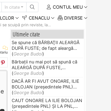
CONTUL MEU
în citate
LCLOR
CENACLU
DIVERSE
 se scuipă prin reviste, la...
Ultimele citate
Se spune că BĂRBAŢII ALEARGĂ
DUPĂ FUSTE; de fapt aleargă...
tariu
(
George Budoi
)
Bărbaţii nu mai pot să spună că
ALEARGĂ DUPĂ FUSTE,...
(
George Budoi
)
DACĂ AR FI AVUT ONOARE, ILIE
BOLOJAN (preşedintele PNL)...
se
(
George Budoi
)
CAUT ONOARE LA ILIE BOLOJAN
(preşedintele PNL) ŞI LA PNL,...