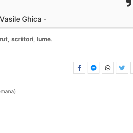
Vasile Ghica
rut
,
scriitori
,
lume
.
romana