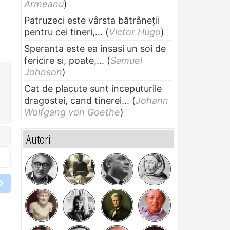
Armeanu
)
Patruzeci este vârsta bătrâneții
pentru cei tineri,...
(
Victor Hugo
)
Speranta este ea insasi un soi de
fericire si, poate,...
(
Samuel
Johnson
)
Cat de placute sunt inceputurile
dragostei, cand tinerei...
(
Johann
Wolfgang von Goethe
)
Autori