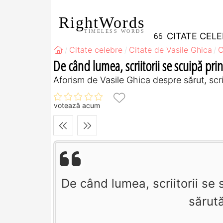
RightWords
TIMELESS WORDS
CITATE CEL
Citate celebre
Citate de Vasile Ghica
C
De când lumea, scriitorii se scuipă prin 
Aforism de Vasile Ghica despre sărut, scri
votează acum
De când lumea, scriitorii se s
sărută