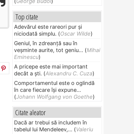
(
George Budoi
)
Top citate
Adevărul este rareori pur și
niciodată simplu.
(
Oscar Wilde
)
Geniul, în zdreanţă sau în
veşminte aurite, tot geniu...
(
Mihai
Eminescu
)
A pricepe este mai important
decât a ști.
(
Alexandru C. Cuza
)
Comportamentul este o oglindă
în care fiecare își expune...
(
Johann Wolfgang von Goethe
)
Citate aleator
Dacă ar trebui să includem în
tabelul lui Mendeleev,...
(
Valeriu