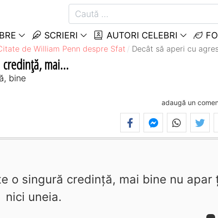
EBRE
SCRIERI
AUTORI CELEBRI
FO
Citate de William Penn despre Sfat
Decât să aperi cu agresi
 credinţă, mai...
ă, bine
adaugă un comen
e o singură credinţă, mai bine nu apar ţ
nici uneia.