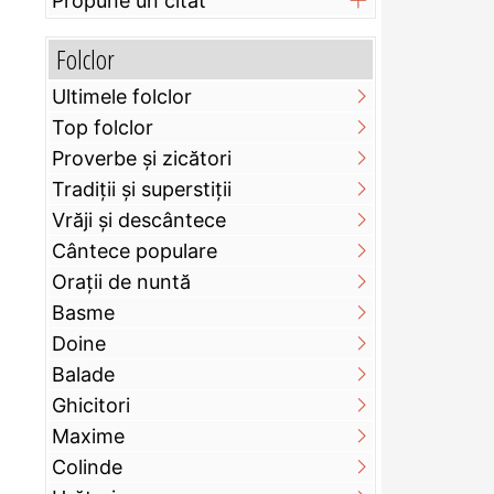
Propune un citat
Folclor
Ultimele folclor
Top folclor
Proverbe și zicători
Tradiții și superstiții
Vrăji și descântece
Cântece populare
Orații de nuntă
Basme
Doine
Balade
Ghicitori
Maxime
Colinde