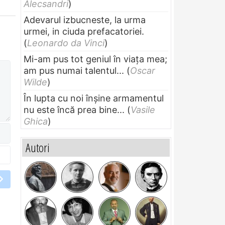
Alecsandri
)
Adevarul izbucneste, la urma
urmei, in ciuda prefacatoriei.
(
Leonardo da Vinci
)
Mi-am pus tot geniul în viața mea;
am pus numai talentul...
(
Oscar
Wilde
)
În lupta cu noi înșine armamentul
nu este încă prea bine...
(
Vasile
Ghica
)
Autori