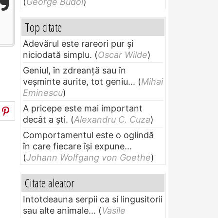
(
George Budoi
)
Top citate
Adevărul este rareori pur și
niciodată simplu.
(
Oscar Wilde
)
Geniul, în zdreanţă sau în
veşminte aurite, tot geniu...
(
Mihai
Eminescu
)
A pricepe este mai important
decât a ști.
(
Alexandru C. Cuza
)
Comportamentul este o oglindă
în care fiecare își expune...
(
Johann Wolfgang von Goethe
)
Citate aleator
Intotdeauna serpii ca si lingusitorii
sau alte animale...
(
Vasile