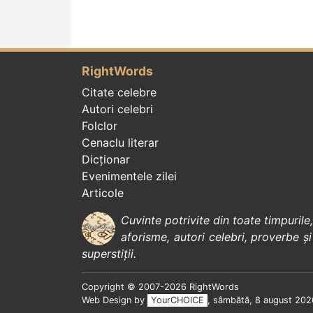
RightWords
Citate celebre
Autori celebri
Folclor
Cenaclu literar
Dicționar
Evenimentele zilei
Articole
Cuvinte potrivite din toate timpurile
aforisme
,
autori celebri
,
proverbe și
superstiții
.
Copyright © 2007-2026 RightWords
Web Design by
YourCHOICE
, sâmbătă, 8 august 202