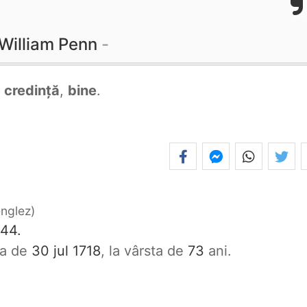
William Penn
,
credință
,
bine
.
englez
644.
ata de
30 jul 1718
, la vârsta de
73
ani.