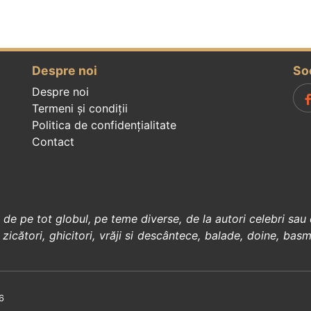
Despre noi
So
Despre noi
Termeni și condiții
Politica de confidenţialitate
Contact
, de pe tot globul, pe teme diverse, de la
autori celebri
sau 
 zicători
,
ghicitori
,
vrăji si descântece
,
balade
,
doine
,
basm
6