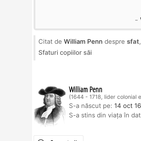
Citat de
William Penn
despre
sfat
Sfaturi copiilor săi
William Penn
1644 - 1718, lider colonial 
S-a născut pe:
14 oct 1
S-a stins din viaţa în d