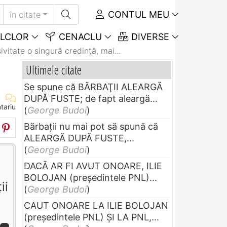
CONTUL MEU
în citate
LCLOR
CENACLU
DIVERSE
vitate o singură credinţă, mai...
Ultimele citate
Se spune că BĂRBAŢII ALEARGĂ
DUPĂ FUSTE; de fapt aleargă...
tariu
(
George Budoi
)
Bărbaţii nu mai pot să spună că
ALEARGĂ DUPĂ FUSTE,...
(
George Budoi
)
DACĂ AR FI AVUT ONOARE, ILIE
BOLOJAN (preşedintele PNL)...
ii
(
George Budoi
)
CAUT ONOARE LA ILIE BOLOJAN
(preşedintele PNL) ŞI LA PNL,...