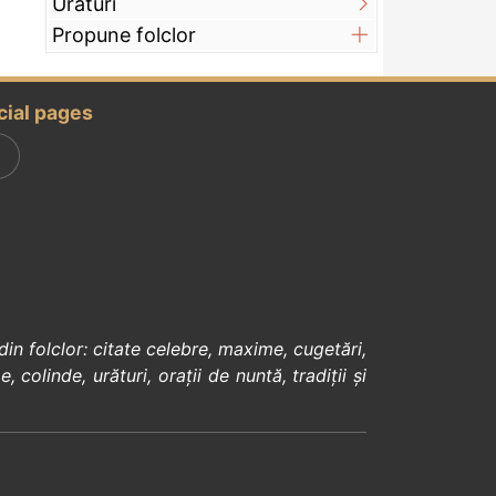
Urături
Propune folclor
cial pages
din
folclor
:
citate celebre
,
maxime
,
cugetări
,
e
,
colinde
,
urături
,
orații de nuntă
,
tradiții și