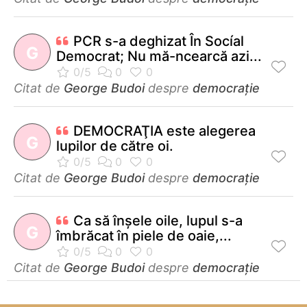
PCR s-a deghizat În Socíal
G
Democrat; Nu mă-ncearcă azi...
Citat de
George Budoi
despre
democrație
DEMOCRAŢIA este alegerea
G
lupilor de către oi.
Citat de
George Budoi
despre
democrație
Ca să înşele oile, lupul s-a
G
îmbrăcat în piele de oaie,...
Citat de
George Budoi
despre
democrație