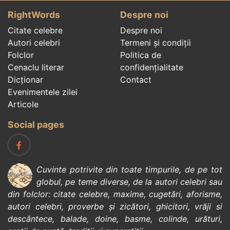
RightWords
Despre noi
Citate celebre
Despre noi
Autori celebri
Termeni și condiții
Folclor
Politica de
Cenaclu literar
confidenţialitate
Dicționar
Contact
Evenimentele zilei
Articole
Social pages
Cuvinte potrivite din toate timpurile, de pe tot
globul, pe teme diverse, de la
autori celebri
sau
din
folclor
:
citate celebre
,
maxime
,
cugetări
,
aforisme
,
autori celebri
,
proverbe și zicători
,
ghicitori
,
vrăji si
descântece
,
balade
,
doine
,
basme
,
colinde
,
urături
,