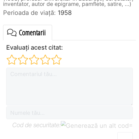
inventator, autor de epigrame, pamflete, satire, ...
Perioada de viaţă:
1958
Comentarii
Evaluați acest citat:
Cod de securitate:
=