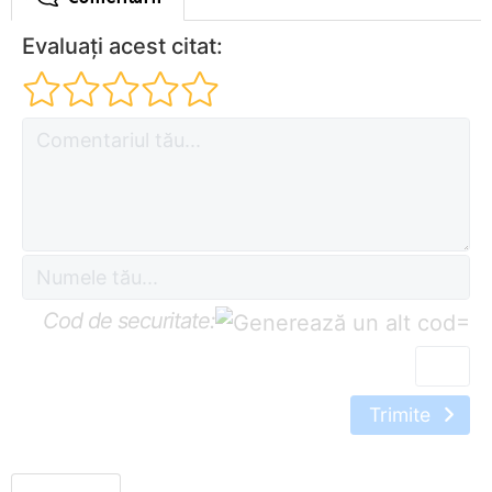
Evaluați acest citat:
Cod de securitate:
=
Trimite