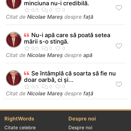
minciuna nu-i credibilă.
Citat de
Nicolae Mareș
despre
față
Nu-i apă care să poată setea
mării s-o stingă.
Citat de
Nicolae Mareș
despre
apă
Se întâmplă că soarta să fie nu
doar oarbă, ci şi...
Citat de
Nicolae Mareș
despre
față
RightWords
Despre noi
Citate celebre
Despre noi