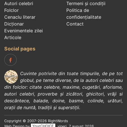
Autori celebri
Termeni și condiții
Folclor
Politica de
Cenaclu literar
confidenţialitate
Dicționar
Contact
Evenimentele zilei
Articole
Social pages
Cuvinte potrivite din toate timpurile, de pe tot
globul, pe teme diverse, de la
autori celebri
sau
din
folclor
:
citate celebre
,
maxime
,
cugetări
,
aforisme
,
autori celebri
,
proverbe și zicători
,
ghicitori
,
vrăji si
descântece
,
balade
,
doine
,
basme
,
colinde
,
urături
,
orații de nuntă
,
tradiții și superstiții
.
Copyright © 2007-2026 RightWords
Web Design by
YourCHOICE
, vineri, 7 august 2026