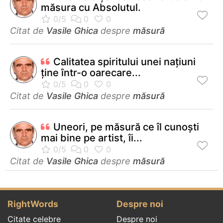
măsura cu Absolutul.
Citat de
Vasile Ghica
despre
măsură
Calitatea spiritului unei naţiuni
ţine într-o oarecare...
Citat de
Vasile Ghica
despre
măsură
Uneori, pe măsură ce îl cunoşti
mai bine pe artist, îi...
Citat de
Vasile Ghica
despre
măsură
RightWords
Despre noi
Citate celebre
Despre noi