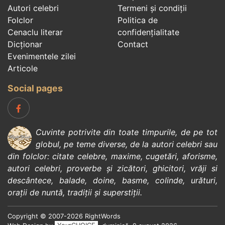
Autori celebri
Termeni și condiții
Folclor
Politica de
Cenaclu literar
confidenţialitate
Dicționar
Contact
Evenimentele zilei
Articole
Social pages
Cuvinte potrivite din toate timpurile, de pe tot
globul, pe teme diverse, de la
autori celebri
sau
din
folclor
:
citate celebre
,
maxime
,
cugetări
,
aforisme
,
autori celebri
,
proverbe și zicători
,
ghicitori
,
vrăji si
descântece
,
balade
,
doine
,
basme
,
colinde
,
urături
,
orații de nuntă
,
tradiții și superstiții
.
Copyright © 2007-2026 RightWords