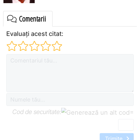
Comentarii
Evaluați acest citat:
Cod de securitate:
=
Trimite