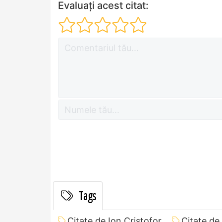
Evaluați acest citat:
Tags
Citate de Ion Cristofor
Citate de