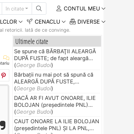
CONTUL MEU
în citate
LCLOR
CENACLU
DIVERSE
l retoricii. Iată de ce convinge.
Ultimele citate
Se spune că BĂRBAŢII ALEARGĂ
DUPĂ FUSTE; de fapt aleargă...
tariu
(
George Budoi
)
Bărbaţii nu mai pot să spună că
ALEARGĂ DUPĂ FUSTE,...
(
George Budoi
)
DACĂ AR FI AVUT ONOARE, ILIE
BOLOJAN (preşedintele PNL)...
(
George Budoi
)
CAUT ONOARE LA ILIE BOLOJAN
(preşedintele PNL) ŞI LA PNL,...