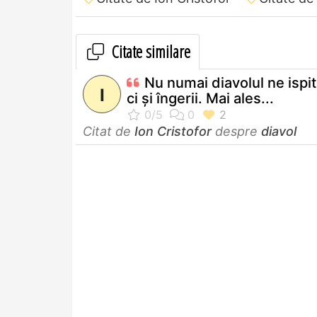
Citate similare
Nu numai diavolul ne ispi
I
ci şi îngerii. Mai ales...
Citat de
Ion Cristofor
despre
diavol