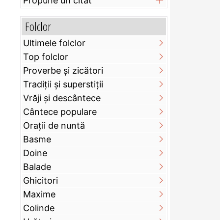
Propune un citat
Folclor
Ultimele folclor
Top folclor
Proverbe și zicători
Tradiții și superstiții
Vrăji și descântece
Cântece populare
Orații de nuntă
Basme
Doine
Balade
Ghicitori
Maxime
Colinde