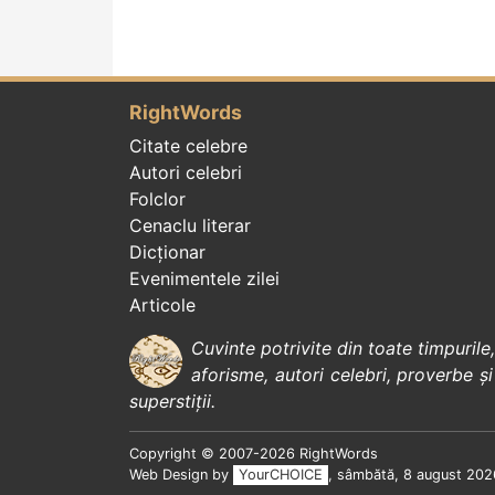
RightWords
Citate celebre
Autori celebri
Folclor
Cenaclu literar
Dicționar
Evenimentele zilei
Articole
Cuvinte potrivite din toate timpurile
aforisme
,
autori celebri
,
proverbe și
superstiții
.
Copyright © 2007-2026 RightWords
Web Design by
YourCHOICE
, sâmbătă, 8 august 202