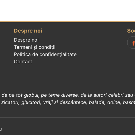
Despre noi
So
Despre noi
Termeni și condiții
Politica de confidenţialitate
Contact
, de pe tot globul, pe teme diverse, de la
autori celebri
sau 
 zicători
,
ghicitori
,
vrăji si descântece
,
balade
,
doine
,
basm
6