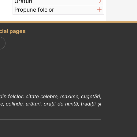
Urături
Propune folclor
cial pages
din
folclor
:
citate celebre
,
maxime
,
cugetări
,
e
,
colinde
,
urături
,
orații de nuntă
,
tradiții și