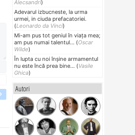
Alecsandri
)
Adevarul izbucneste, la urma
urmei, in ciuda prefacatoriei.
(
Leonardo da Vinci
)
Mi-am pus tot geniul în viața mea;
am pus numai talentul...
(
Oscar
Wilde
)
În lupta cu noi înșine armamentul
nu este încă prea bine...
(
Vasile
Ghica
)
Autori