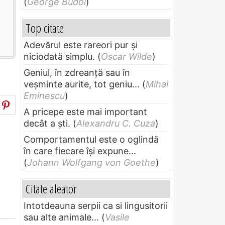
(
George Budoi
)
Top citate
Adevărul este rareori pur și
niciodată simplu.
(
Oscar Wilde
)
Geniul, în zdreanţă sau în
veşminte aurite, tot geniu...
(
Mihai
Eminescu
)
A pricepe este mai important
decât a ști.
(
Alexandru C. Cuza
)
Comportamentul este o oglindă
în care fiecare își expune...
(
Johann Wolfgang von Goethe
)
Citate aleator
Intotdeauna serpii ca si lingusitorii
sau alte animale...
(
Vasile