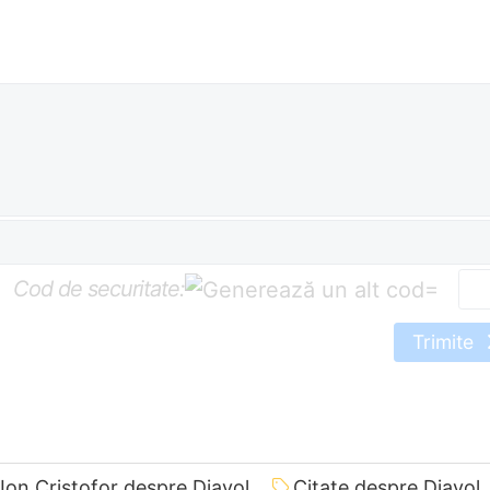
Cod de securitate:
=
Trimite
 Ion Cristofor despre Diavol
Citate despre Diavol