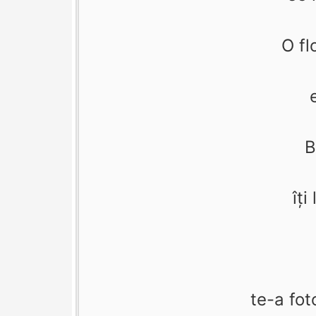
O fl
B
îţi
te-a fot