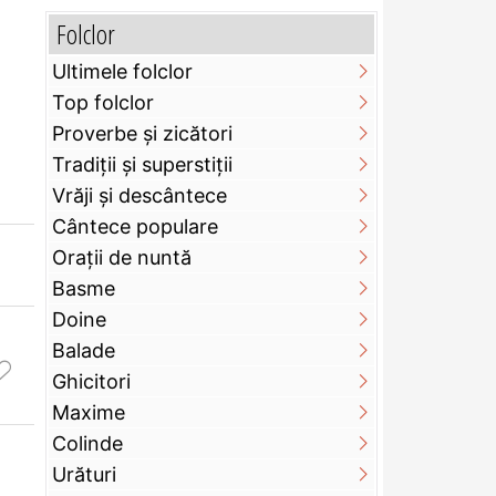
Folclor
Ultimele folclor
Top folclor
Proverbe și zicători
Tradiții și superstiții
Vrăji și descântece
Cântece populare
Orații de nuntă
Basme
Doine
Balade
Ghicitori
Maxime
Colinde
Urături