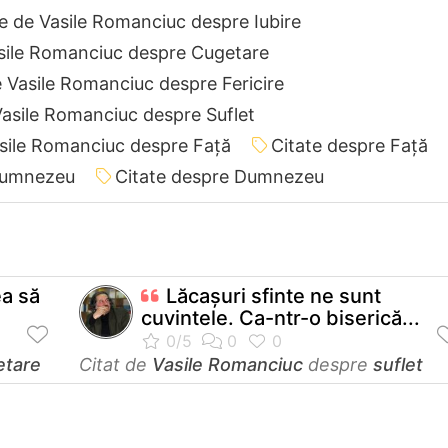
e de Vasile Romanciuc despre Iubire
asile Romanciuc despre Cugetare
e Vasile Romanciuc despre Fericire
Vasile Romanciuc despre Suflet
asile Romanciuc despre Față
Citate despre Față
 Dumnezeu
Citate despre Dumnezeu
ea să
Lăcaşuri sfinte ne sunt
cuvintele. Ca-ntr-o biserică...
etare
Citat de
Vasile Romanciuc
despre
suflet