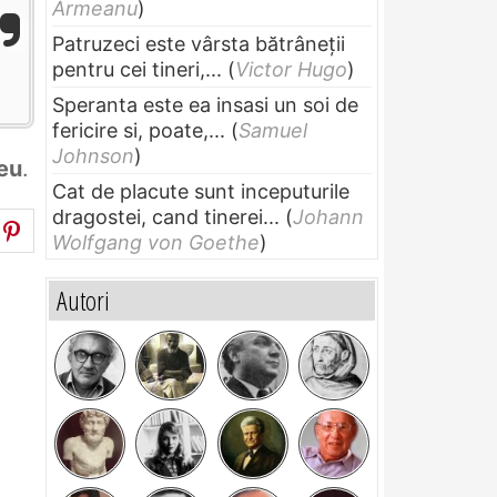
Armeanu
)
Patruzeci este vârsta bătrâneții
pentru cei tineri,...
(
Victor Hugo
)
Speranta este ea insasi un soi de
fericire si, poate,...
(
Samuel
Johnson
)
eu
.
Cat de placute sunt inceputurile
dragostei, cand tinerei...
(
Johann
Wolfgang von Goethe
)
Autori