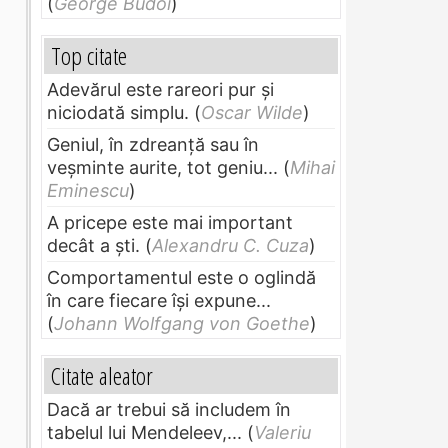
(
George Budoi
)
Top citate
Adevărul este rareori pur și
niciodată simplu.
(
Oscar Wilde
)
Geniul, în zdreanţă sau în
veşminte aurite, tot geniu...
(
Mihai
Eminescu
)
A pricepe este mai important
decât a ști.
(
Alexandru C. Cuza
)
Comportamentul este o oglindă
în care fiecare își expune...
(
Johann Wolfgang von Goethe
)
Citate aleator
Dacă ar trebui să includem în
tabelul lui Mendeleev,...
(
Valeriu