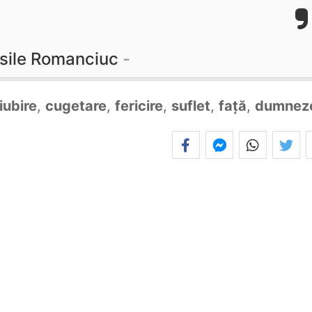
sile Romanciuc
iubire
,
cugetare
,
fericire
,
suflet
,
față
,
dumnez