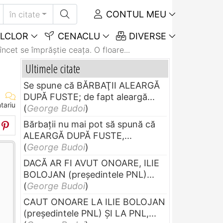
CONTUL MEU
în citate
LCLOR
CENACLU
DIVERSE
încet se împrăştie ceaţa. O floare...
Ultimele citate
Se spune că BĂRBAŢII ALEARGĂ
DUPĂ FUSTE; de fapt aleargă...
tariu
(
George Budoi
)
Bărbaţii nu mai pot să spună că
ALEARGĂ DUPĂ FUSTE,...
(
George Budoi
)
DACĂ AR FI AVUT ONOARE, ILIE
BOLOJAN (preşedintele PNL)...
(
George Budoi
)
CAUT ONOARE LA ILIE BOLOJAN
(preşedintele PNL) ŞI LA PNL,...