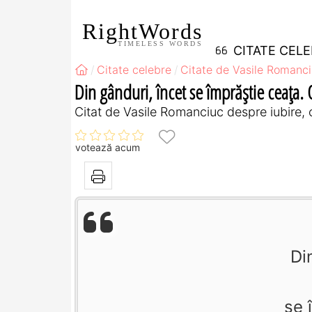
RightWords
TIMELESS WORDS
CITATE CEL
Citate celebre
Citate de Vasile Romanc
Din gânduri, încet se împrăştie ceaţa. O
Citat de Vasile Romanciuc despre iubire, c
votează acum
Di
se 