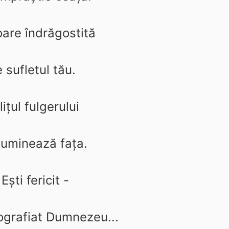
oare îndrăgostită
e sufletul tău.
liţul fulgerului
 luminează faţa.
Eşti fericit -
ografiat Dumnezeu...