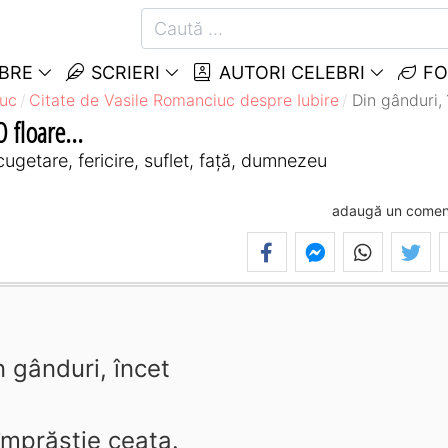
EBRE
SCRIERI
AUTORI CELEBRI
FO
iuc
Citate de Vasile Romanciuc despre Iubire
Din gânduri, 
 floare...
ugetare, fericire, suflet, față, dumnezeu
adaugă un comen
n gânduri, încet
împrăştie ceaţa.