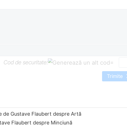
Cod de securitate:
=
Trimite
e de Gustave Flaubert despre Artă
tave Flaubert despre Minciună