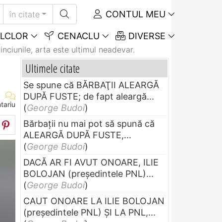
CONTUL MEU
în citate
LCLOR
CENACLU
DIVERSE
inciunile, arta este ultimul neadevar.
Ultimele citate
Se spune că BĂRBAŢII ALEARGĂ
DUPĂ FUSTE; de fapt aleargă...
tariu
(
George Budoi
)
Bărbaţii nu mai pot să spună că
ALEARGĂ DUPĂ FUSTE,...
(
George Budoi
)
DACĂ AR FI AVUT ONOARE, ILIE
BOLOJAN (preşedintele PNL)...
(
George Budoi
)
CAUT ONOARE LA ILIE BOLOJAN
(preşedintele PNL) ŞI LA PNL,...