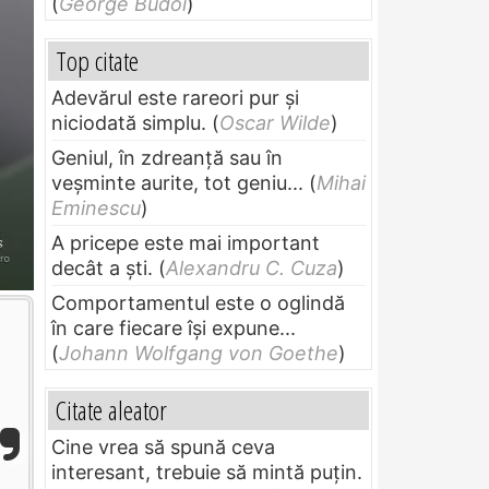
(
George Budoi
)
Top citate
Adevărul este rareori pur și
niciodată simplu.
(
Oscar Wilde
)
Geniul, în zdreanţă sau în
veşminte aurite, tot geniu...
(
Mihai
Eminescu
)
A pricepe este mai important
decât a ști.
(
Alexandru C. Cuza
)
Comportamentul este o oglindă
în care fiecare își expune...
(
Johann Wolfgang von Goethe
)
Citate aleator
Cine vrea să spună ceva
interesant, trebuie să mintă puțin.