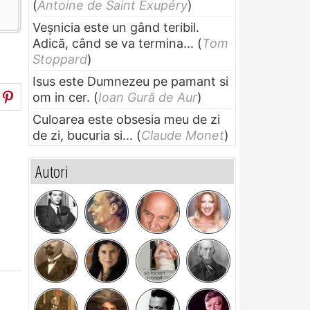
(
Antoine de Saint Exupéry
)
Veșnicia este un gând teribil.
Adică, când se va termina...
(
Tom
Stoppard
)
Isus este Dumnezeu pe pamant si
om in cer.
(
Ioan Gură de Aur
)
Culoarea este obsesia meu de zi
de zi, bucuria si...
(
Claude Monet
)
Autori