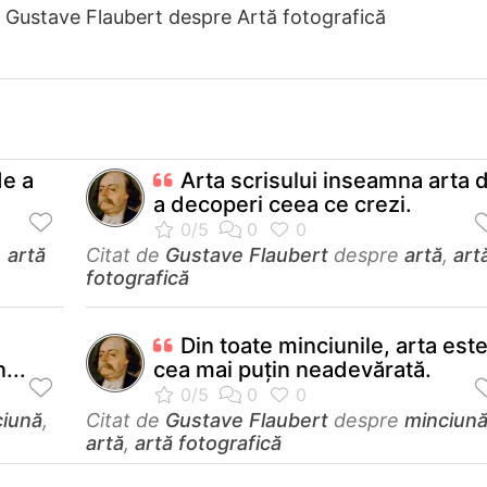
e Gustave Flaubert despre Artă fotografică
de a
Arta scrisului inseamna arta 
a decoperi ceea ce crezi.
,
artă
Citat de
Gustave Flaubert
despre
artă
,
art
fotografică
Din toate minciunile, arta est
...
cea mai puţin neadevărată.
ciună
,
Citat de
Gustave Flaubert
despre
minciun
artă
,
artă fotografică