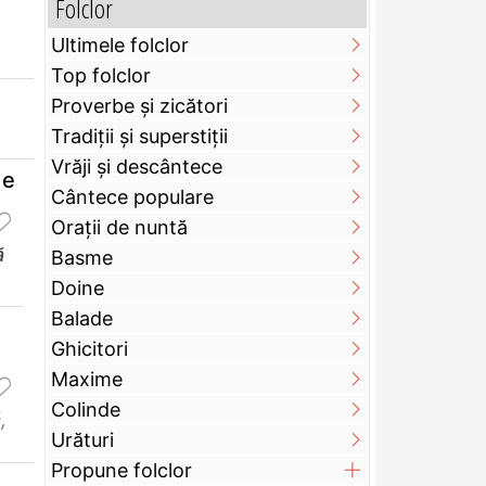
Folclor
Ultimele folclor
Top folclor
Proverbe și zicători
Tradiții și superstiții
Vrăji și descântece
de
Cântece populare
Orații de nuntă
ă
Basme
Doine
Balade
e
Ghicitori
Maxime
Colinde
ă
,
Urături
Propune folclor