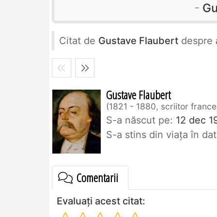
Gu
Citat de
Gustave Flaubert
despre
Gustave Flaubert
1821 - 1880, scriitor franc
S-a născut pe:
12 dec 19
S-a stins din viaţa în d
Comentarii
Evaluați acest citat: