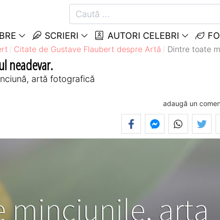
EBRE
SCRIERI
AUTORI CELEBRI
FO
rt
Citate de Gustave Flaubert despre Artă
Dintre toate m
mul neadevar.
nciună, artă fotografică
adaugă un comen