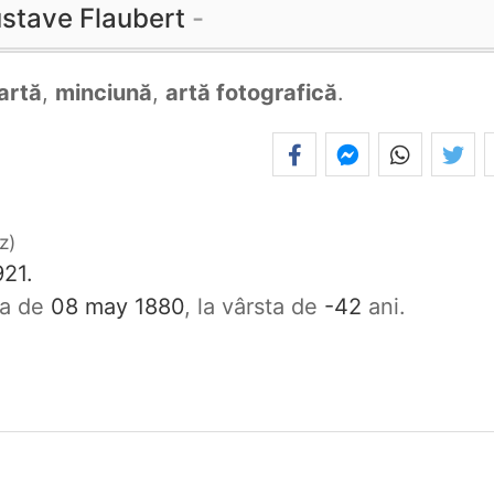
stave Flaubert
artă
,
minciună
,
artă fotografică
.
ez
21.
ata de
08 may 1880
, la vârsta de
-42
ani.