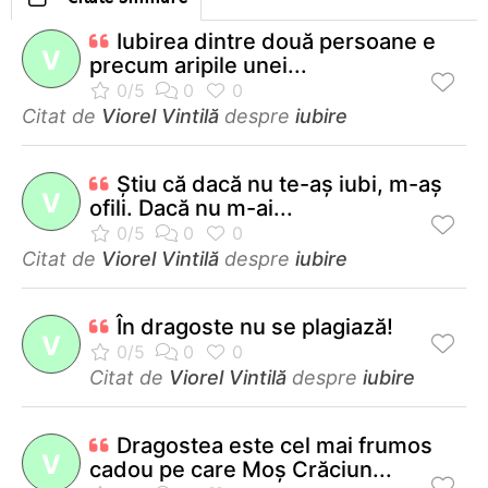
Iubirea dintre două persoane e
V
precum aripile unei...
Citat de
Viorel Vintilă
despre
iubire
Ştiu că dacă nu te-aş iubi, m-aş
V
ofili. Dacă nu m-ai...
Citat de
Viorel Vintilă
despre
iubire
În dragoste nu se plagiază!
V
Citat de
Viorel Vintilă
despre
iubire
Dragostea este cel mai frumos
V
cadou pe care Moş Crăciun...