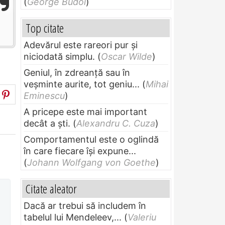
(
George Budoi
)
Top citate
Adevărul este rareori pur și
niciodată simplu.
(
Oscar Wilde
)
Geniul, în zdreanţă sau în
veşminte aurite, tot geniu...
(
Mihai
Eminescu
)
A pricepe este mai important
decât a ști.
(
Alexandru C. Cuza
)
Comportamentul este o oglindă
în care fiecare își expune...
(
Johann Wolfgang von Goethe
)
Citate aleator
Dacă ar trebui să includem în
tabelul lui Mendeleev,...
(
Valeriu