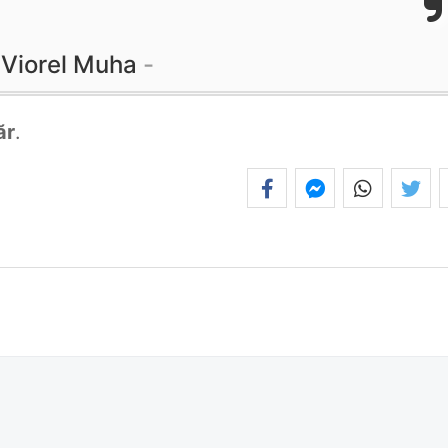
Viorel Muha
ăr
.