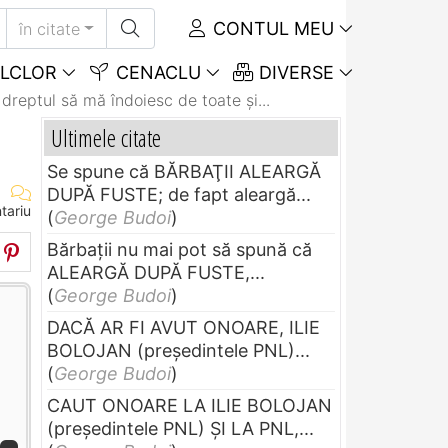
CONTUL MEU
în citate
LCLOR
CENACLU
DIVERSE
dreptul să mă îndoiesc de toate şi...
Ultimele citate
Se spune că BĂRBAŢII ALEARGĂ
DUPĂ FUSTE; de fapt aleargă...
tariu
(
George Budoi
)
Bărbaţii nu mai pot să spună că
ALEARGĂ DUPĂ FUSTE,...
(
George Budoi
)
DACĂ AR FI AVUT ONOARE, ILIE
BOLOJAN (preşedintele PNL)...
(
George Budoi
)
CAUT ONOARE LA ILIE BOLOJAN
(preşedintele PNL) ŞI LA PNL,...