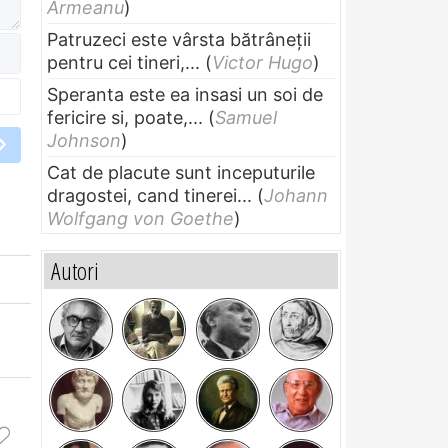
Armeanu
)
Patruzeci este vârsta bătrâneții
pentru cei tineri,...
(
Victor Hugo
)
Speranta este ea insasi un soi de
fericire si, poate,...
(
Samuel
Johnson
)
Cat de placute sunt inceputurile
dragostei, cand tinerei...
(
Johann
Wolfgang von Goethe
)
Autori