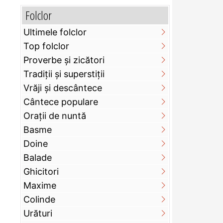
Folclor
Ultimele folclor
Top folclor
Proverbe și zicători
Tradiții și superstiții
Vrăji și descântece
Cântece populare
Orații de nuntă
Basme
Doine
Balade
Ghicitori
Maxime
Colinde
Urături