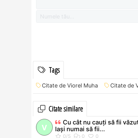
Tags
Citate de Viorel Muha
Citate de 
Citate similare
Cu cât nu cauţi să fii văzut
V
laşi numai să fii...