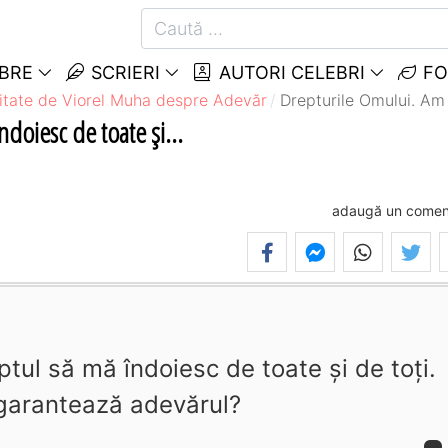
EBRE
SCRIERI
AUTORI CELEBRI
FO
itate de Viorel Muha despre Adevăr
Drepturile Omului. Am 
doiesc de toate şi...
adaugă un comen
tul să mă îndoiesc de toate şi de toţi.
garantează adevărul?