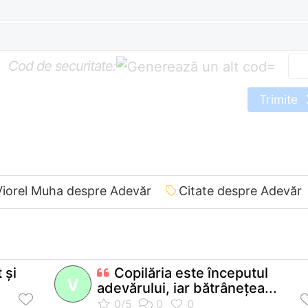
Cod de securitate:
=
Trimite
Viorel Muha despre Adevăr
Citate despre Adevăr
 şi
Copilăria este începutul
V
adevărului, iar bătrâneţea...