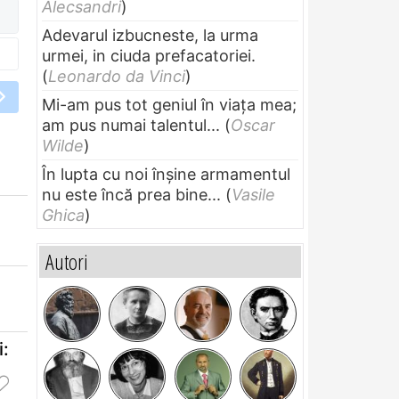
Alecsandri
)
Adevarul izbucneste, la urma
urmei, in ciuda prefacatoriei.
(
Leonardo da Vinci
)
Mi-am pus tot geniul în viața mea;
am pus numai talentul...
(
Oscar
Wilde
)
În lupta cu noi înșine armamentul
nu este încă prea bine...
(
Vasile
Ghica
)
Autori
i: