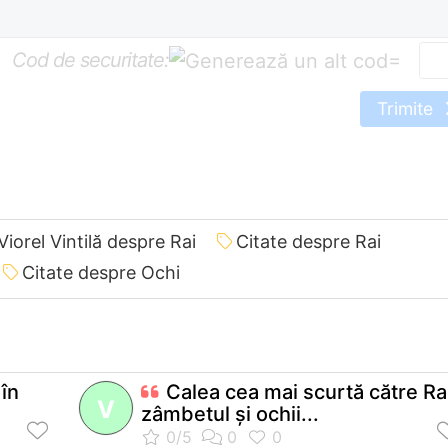
Cod de securitate:
=
Trimite
Viorel Vintilă despre Rai
Citate despre Rai
Citate despre Ochi
în
Calea cea mai scurtă către Ra
V
zâmbetul şi ochii...