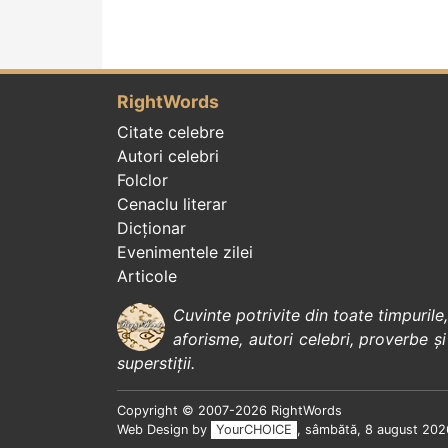
RightWords
Citate celebre
Autori celebri
Folclor
Cenaclu literar
Dicționar
Evenimentele zilei
Articole
Cuvinte potrivite din toate timpurile
aforisme
,
autori celebri
,
proverbe și
superstiții
.
Copyright © 2007-2026 RightWords
Web Design by
YourCHOICE
, sâmbătă, 8 august 202