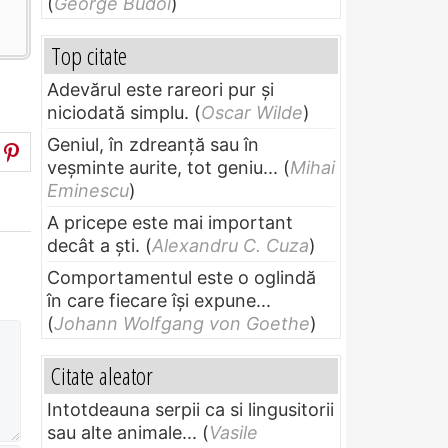
(
George Budoi
)
Top citate
Adevărul este rareori pur și
niciodată simplu.
(
Oscar Wilde
)
Geniul, în zdreanţă sau în
veşminte aurite, tot geniu...
(
Mihai
Eminescu
)
A pricepe este mai important
decât a ști.
(
Alexandru C. Cuza
)
Comportamentul este o oglindă
în care fiecare își expune...
(
Johann Wolfgang von Goethe
)
Citate aleator
Intotdeauna serpii ca si lingusitorii
sau alte animale...
(
Vasile