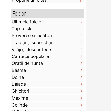
Propune un citat
Folclor
Ultimele folclor
Top folclor
Proverbe și zicători
Tradiții și superstiții
Vrăji și descântece
Cântece populare
Orații de nuntă
Basme
Doine
Balade
Ghicitori
Maxime
Colinde