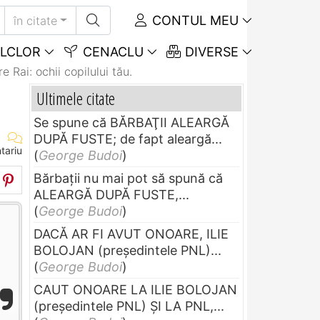
CONTUL MEU
în citate
LCLOR
CENACLU
DIVERSE
 Rai: ochii copilului tău.
Ultimele citate
Se spune că BĂRBAŢII ALEARGĂ
DUPĂ FUSTE; de fapt aleargă...
tariu
(
George Budoi
)
Bărbaţii nu mai pot să spună că
ALEARGĂ DUPĂ FUSTE,...
(
George Budoi
)
DACĂ AR FI AVUT ONOARE, ILIE
BOLOJAN (preşedintele PNL)...
(
George Budoi
)
CAUT ONOARE LA ILIE BOLOJAN
(preşedintele PNL) ŞI LA PNL,...