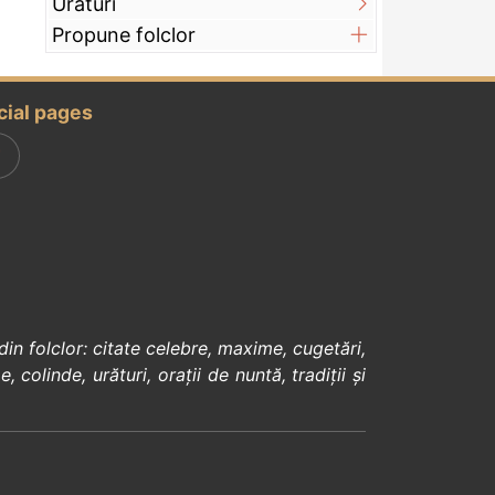
Urături
Propune folclor
cial pages
din
folclor
:
citate celebre
,
maxime
,
cugetări
,
e
,
colinde
,
urături
,
orații de nuntă
,
tradiții și