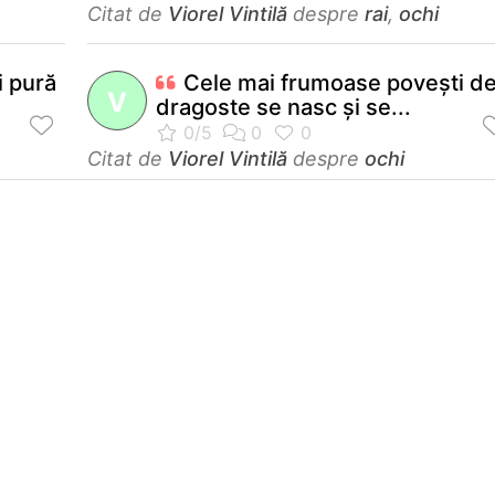
Citat de
Viorel Vintilă
despre
rai
,
ochi
i pură
Cele mai frumoase poveşti d
V
dragoste se nasc şi se...
Citat de
Viorel Vintilă
despre
ochi