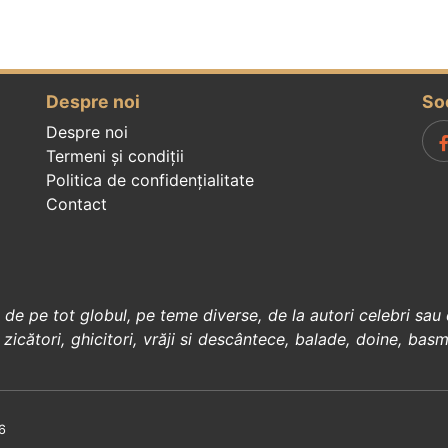
Despre noi
So
Despre noi
Termeni și condiții
Politica de confidenţialitate
Contact
, de pe tot globul, pe teme diverse, de la
autori celebri
sau 
 zicători
,
ghicitori
,
vrăji si descântece
,
balade
,
doine
,
basm
6