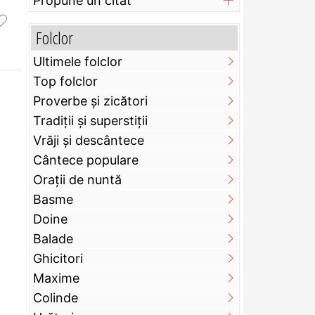
Propune un citat
Folclor
Ultimele folclor
Top folclor
Proverbe și zicători
Tradiții și superstiții
Vrăji și descântece
Cântece populare
Orații de nuntă
Basme
Doine
Balade
Ghicitori
Maxime
Colinde