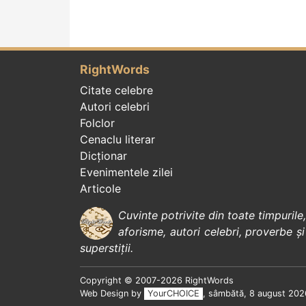
RightWords
Citate celebre
Autori celebri
Folclor
Cenaclu literar
Dicționar
Evenimentele zilei
Articole
Cuvinte potrivite din toate timpurile
aforisme
,
autori celebri
,
proverbe și
superstiții
.
Copyright © 2007-2026 RightWords
Web Design by
YourCHOICE
, sâmbătă, 8 august 202