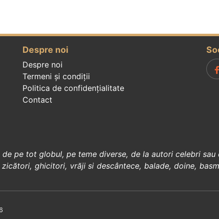
Despre noi
So
Despre noi
Termeni și condiții
Politica de confidenţialitate
Contact
, de pe tot globul, pe teme diverse, de la
autori celebri
sau 
 zicători
,
ghicitori
,
vrăji si descântece
,
balade
,
doine
,
basm
6