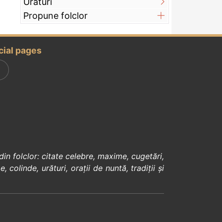
Urături
Propune folclor
cial pages
din
folclor
:
citate celebre
,
maxime
,
cugetări
,
e
,
colinde
,
urături
,
orații de nuntă
,
tradiții și