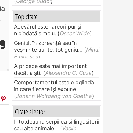
(
George Budoi
)
ia
Top citate
c
Adevărul este rareori pur și
niciodată simplu.
(
Oscar Wilde
)
Geniul, în zdreanţă sau în
veşminte aurite, tot geniu...
(
Mihai
Eminescu
)
A pricepe este mai important
decât a ști.
(
Alexandru C. Cuza
)
Comportamentul este o oglindă
în care fiecare își expune...
(
Johann Wolfgang von Goethe
)
Citate aleator
Intotdeauna serpii ca si lingusitorii
sau alte animale...
(
Vasile