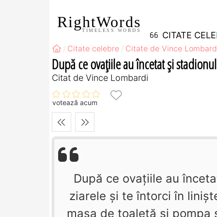
RightWords
TIMELESS WORDS
CITATE CEL
Citate celebre
Citate de Vince Lombard
După ce ovaţiile au încetat şi stadionul
Citat de Vince Lombardi
votează acum
După ce ovaţiile au înceta
ziarele şi te întorci în lin
masa de toaletă şi pompa şi