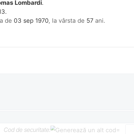
omas Lombardi
.
13.
ata de
03 sep 1970
, la vârsta de
57
ani.
Cod de securitate:
=