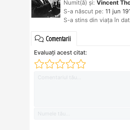
Numit(ă) și:
Vincent Th
S-a născut pe:
11 jun 19
S-a stins din viaţa în d
Comentarii
Evaluați acest citat: