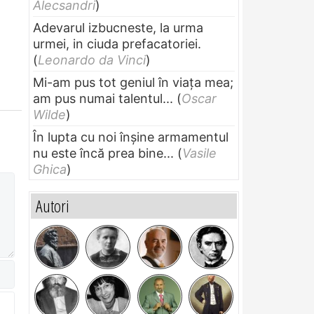
Alecsandri
)
Adevarul izbucneste, la urma
urmei, in ciuda prefacatoriei.
(
Leonardo da Vinci
)
Mi-am pus tot geniul în viața mea;
am pus numai talentul...
(
Oscar
Wilde
)
În lupta cu noi înșine armamentul
nu este încă prea bine...
(
Vasile
Ghica
)
Autori