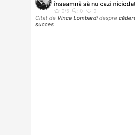
înseamnă să nu cazi niciodată
Citat de
Vince Lombardi
despre
căder
succes