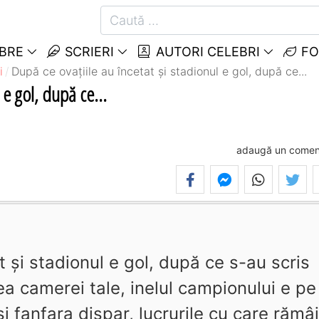
EBRE
SCRIERI
AUTORI CELEBRI
FO
i
După ce ovaţiile au încetat şi stadionul e gol, după ce...
 e gol, după ce...
adaugă un comen
t şi stadionul e gol, după ce s-au scris
iştea camerei tale, inelul campionului e pe
 fanfara dispar, lucrurile cu care rămâi