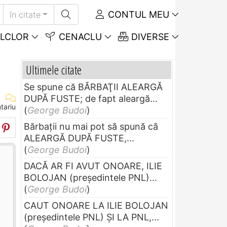
CONTUL MEU
în citate
LCLOR
CENACLU
DIVERSE
Ultimele citate
Se spune că BĂRBAŢII ALEARGĂ
DUPĂ FUSTE; de fapt aleargă...
tariu
(
George Budoi
)
Bărbaţii nu mai pot să spună că
ALEARGĂ DUPĂ FUSTE,...
(
George Budoi
)
DACĂ AR FI AVUT ONOARE, ILIE
BOLOJAN (preşedintele PNL)...
(
George Budoi
)
CAUT ONOARE LA ILIE BOLOJAN
(preşedintele PNL) ŞI LA PNL,...