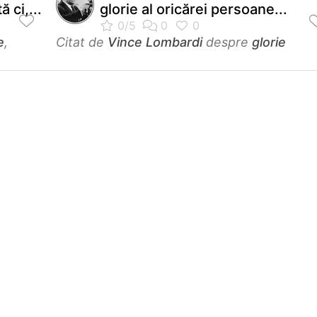
 ci,...
glorie al oricărei persoane...
e
,
Citat de
Vince Lombardi
despre
glorie