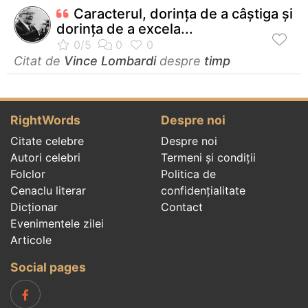
Caracterul, dorinţa de a câştiga şi
dorinţa de a excela...
Citat de
Vince Lombardi
despre
timp
RightWords
Despre noi
Citate celebre
Despre noi
Autori celebri
Termeni și condiții
Folclor
Politica de
Cenaclu literar
confidenţialitate
Dicționar
Contact
Evenimentele zilei
Articole
Social pages